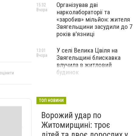
Організував дві
15:32
Вчора
нарколабораторії та
«заробив» мільйон: жителя
Звягельщини засудили до 7
років в'язниці
У селі Велика Цвіля на
13:01
Вчора
Звягельщині блискавка
влучила в житловий
будинок
 оцінити
ТОП НОВИНИ
Ворожий удар по
Житомирщині: троє
дітей та двоє дорослих у