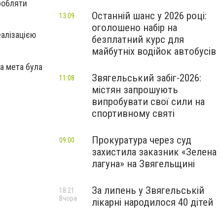
робляти
Останній шанс у 2026 році:
13:09
оголошено набір на
еалізацією
безплатний курс для
майбутніх водійок автобусів
а мета була
Звягельський забіг-2026:
11:08
містян запрошують
випробувати свої сили на
спортивному святі
Прокуратура через суд
09:00
захистила заказник «Зелена
лагуна» на Звягельщині
За липень у Звягельській
18:21
Вчора
лікарні народилося 40 дітей