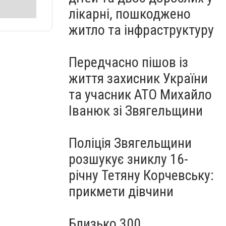
лікарні, пошкоджено
житло та інфраструктуру
Передчасно пішов із
життя захисник України
та учасник АТО Михайло
Іванюк зі Звягельщини
Поліція Звягельщини
розшукує зниклу 16-
річну Тетяну Корчевську:
прикмети дівчини
Близько 300