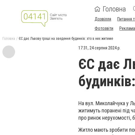
Головна
Дозвілля
Питання т
Фотозвіти
Реклама 
Головна
ЄС дає Львову гроші на зведення будинків: хто в них житиме
17:31, 24 серпня 2024 р.
ЄС дає Л
будинків
На вул. Миколайчука у Л
житимуть поранені під ч
про ринок нерухомості, б
Житло мають зробити по