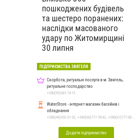
пошкоджених будівель
та шестеро поранених:
наслідки масованого
удару по Житомирщині
30 липня
ПІДПРИЄМСТВА ЗВЯГЕЛЯ
Скорбота, ритуальні послуги в м. Звягель,
ритуальне господарство
+380(93)681-74-13
WaterStore - інтернет магазин басейнів і
обладнання
+380(44)502-01-02, +380(66)777-78-42, +380(67)777-82-19, +380(67)890-80-80, +380(73)890-80-80, +380(44)502-01-03
Додати підприємство