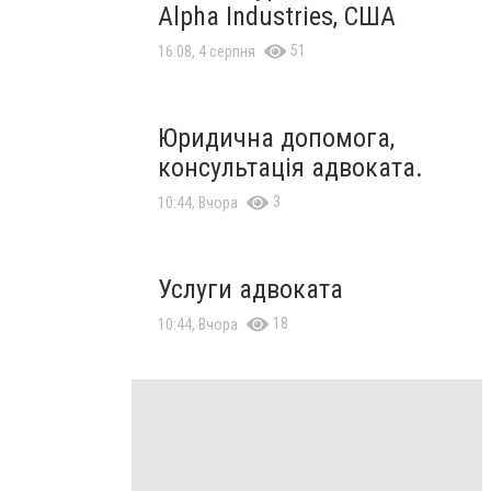
Alpha Industries, США
51
16:08, 4 серпня
Юридична допомога,
консультація адвоката.
3
10:44, Вчора
Услуги адвоката
18
10:44, Вчора