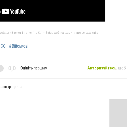
бхідний текст і натисніть Ctrl + Enter, щоб повідомити про це редакцію
#ЄС
#Військові
0,0
Оцініть першим
Авторизуйтесь
, щоб
 наші джерела