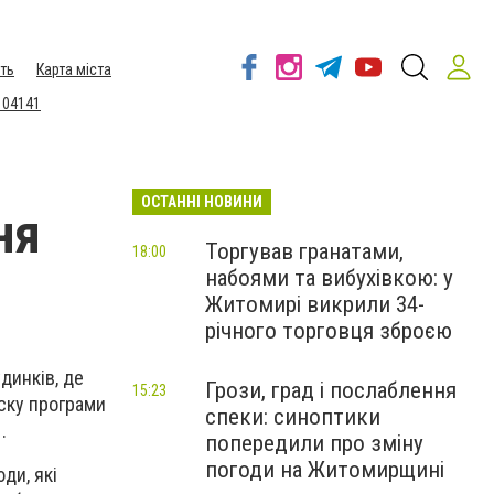
ть
Карта міста
 04141
ОСТАННІ НОВИНИ
ня
Торгував гранатами,
18:00
набоями та вибухівкою: у
Житомирі викрили 34-
річного торговця зброєю
динків, де
Грози, град і послаблення
15:23
уску програми
спеки: синоптики
.
попередили про зміну
погоди на Житомирщині
ди, які