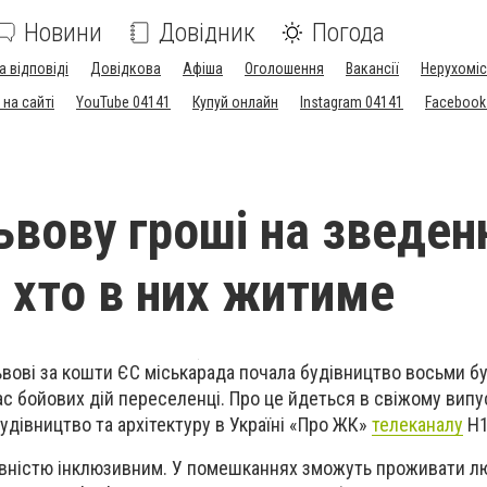
Новини
Довідник
Погода
а відповіді
Довідкова
Афіша
Оголошення
Вакансії
Нерухоміс
на сайті
YouTube 04141
Купуй онлайн
Instagram 04141
Facebook
ьвову гроші на зведен
: хто в них житиме
ьвові за кошти ЄС міськарада почала будівництво восьми бу
ас бойових дій переселенці. Про це йдеться в свіжому вип
удівництво та архітектуру в Україні «Про ЖК»
телеканалу
Н1
вністю інклюзивним. У помешканнях зможуть проживати лю