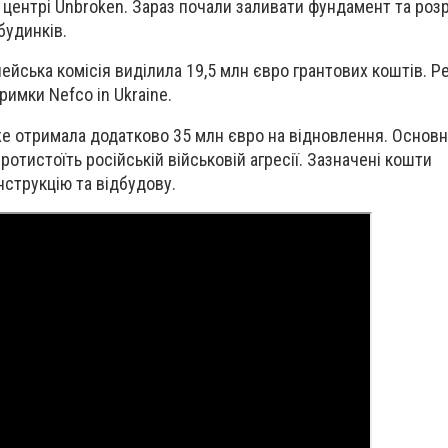
у центрі Unbroken. Зараз почали заливати фундамент та роз
будинків.
ейська комісія виділила 19,5 млн євро грантових коштів. Р
римки Nefco in Ukraine.
же отримала додатково 35 млн євро на відновлення. Основн
протистоїть російській військовій агресії. Зазначені кошти
струкцію та відбудову.