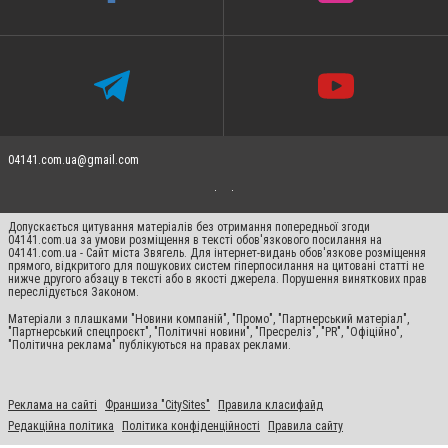
04141.com.ua@gmail.com
Допускається цитування матеріалів без отримання попередньої згоди
04141.com.ua за умови розміщення в тексті обов'язкового посилання на
04141.com.ua - Сайт міста Звягель. Для інтернет-видань обов'язкове розміщення
прямого, відкритого для пошукових систем гіперпосилання на цитовані статті не
нижче другого абзацу в тексті або в якості джерела. Порушення виняткових прав
переслідується Законом.
Матеріали з плашками "Новини компаній", "Промо", "Партнерський матеріал",
"Партнерський спецпроєкт", "Політичні новини", "Пресреліз", "PR", "Офіційно",
"Політична реклама" публікуються на правах реклами.
Реклама на сайті
Франшиза "CitySites"
Правила класифайд
Редакційна політика
Політика конфіденційності
Правила сайту