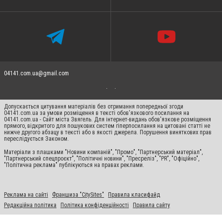
04141.com.ua@gmail.com
Допускається цитування матеріалів без отримання попередньої згоди
04141.com.ua за умови розміщення в тексті обов'язкового посилання на
04141.com.ua - Сайт міста Звягель. Для інтернет-видань обов'язкове розміщення
прямого, відкритого для пошукових систем гіперпосилання на цитовані статті не
нижче другого абзацу в тексті або в якості джерела. Порушення виняткових прав
переслідується Законом.
Матеріали з плашками "Новини компаній", "Промо", "Партнерський матеріал",
"Партнерський спецпроєкт", "Політичні новини", "Пресреліз", "PR", "Офіційно",
"Політична реклама" публікуються на правах реклами.
Реклама на сайті
Франшиза "CitySites"
Правила класифайд
Редакційна політика
Політика конфіденційності
Правила сайту