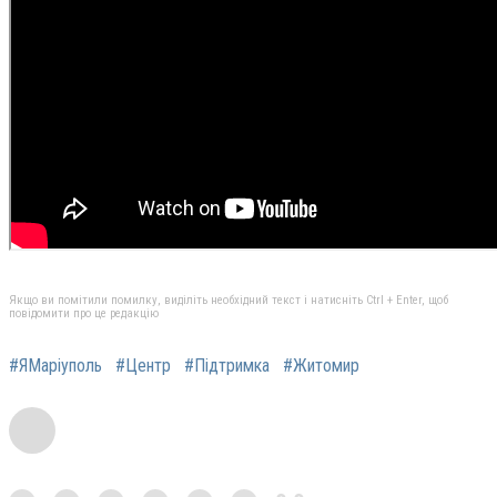
Якщо ви помітили помилку, виділіть необхідний текст і натисніть Ctrl + Enter, щоб
повідомити про це редакцію
#ЯМаріуполь
#Центр
#Підтримка
#Житомир