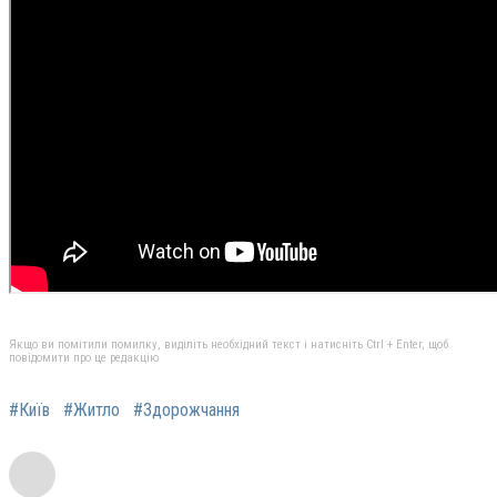
Якщо ви помітили помилку, виділіть необхідний текст і натисніть Ctrl + Enter, щоб
повідомити про це редакцію
#Київ
#Житло
#Здорожчання