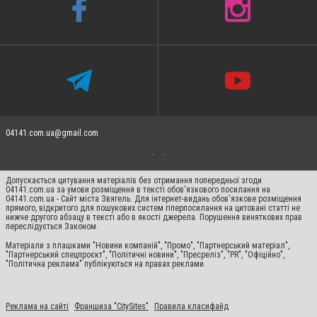
04141.com.ua@gmail.com
Допускається цитування матеріалів без отримання попередньої згоди
04141.com.ua за умови розміщення в тексті обов'язкового посилання на
04141.com.ua - Сайт міста Звягель. Для інтернет-видань обов'язкове розміщення
прямого, відкритого для пошукових систем гіперпосилання на цитовані статті не
нижче другого абзацу в тексті або в якості джерела. Порушення виняткових прав
переслідується Законом.
Матеріали з плашками "Новини компаній", "Промо", "Партнерський матеріал",
"Партнерський спецпроєкт", "Політичні новини", "Пресреліз", "PR", "Офіційно",
"Політична реклама" публікуються на правах реклами.
Реклама на сайті
Франшиза "CitySites"
Правила класифайд