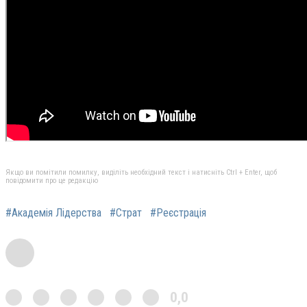
Якщо ви помітили помилку, виділіть необхідний текст і натисніть Ctrl + Enter, щоб
повідомити про це редакцію
#Академія Лідерства
#Страт
#Реєстрація
0,0