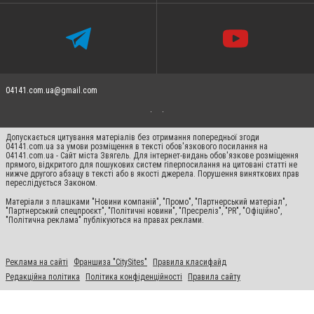
04141.com.ua@gmail.com
Допускається цитування матеріалів без отримання попередньої згоди
04141.com.ua за умови розміщення в тексті обов'язкового посилання на
04141.com.ua - Сайт міста Звягель. Для інтернет-видань обов'язкове розміщення
прямого, відкритого для пошукових систем гіперпосилання на цитовані статті не
нижче другого абзацу в тексті або в якості джерела. Порушення виняткових прав
переслідується Законом.
Матеріали з плашками "Новини компаній", "Промо", "Партнерський матеріал",
"Партнерський спецпроєкт", "Політичні новини", "Пресреліз", "PR", "Офіційно",
"Політична реклама" публікуються на правах реклами.
Реклама на сайті
Франшиза "CitySites"
Правила класифайд
Редакційна політика
Політика конфіденційності
Правила сайту