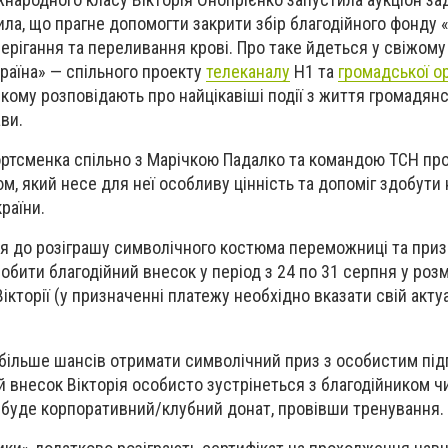
ила, що прагне допомогти закрити збір благодійного фонду 
берігання та переливання крові. Про таке йдеться у свіжому
раїна» — спільного проекту
телеканалу
Н1 та
громадської ор
якому розповідають про найцікавіші події з життя громадян
ви.
ортсменка спільно з Марічкою Падалко та командою ТСН пр
м, який несе для неї особливу цінність та допоміг здобути 
раїни.
я до розіграшу символічного костюма переможниці та приз
робити благодійний внесок у період з 24 по 31 серпня у розм
ікторії (у призначенні платежу необхідно вказати свій акт
 більше шансів отримати символічний приз з особистим пі
й внесок Вікторія особисто зустрінеться з благодійником ч
 буде корпоративний/клубний донат, провівши тренування.