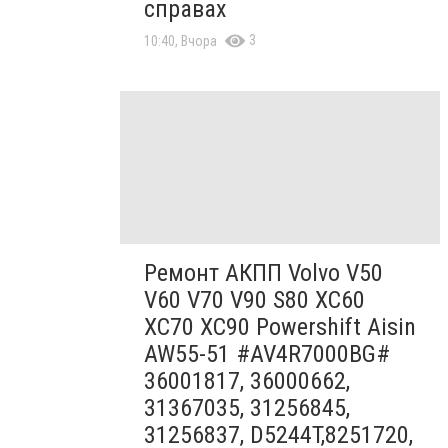
справах
3
10:40, Вчора
Ремонт АКПП Volvo V50
V60 V70 V90 S80 XC60
XC70 XC90 Powershift Aisin
AW55-51 #AV4R7000BG#
36001817, 36000662,
31367035, 31256845,
31256837, D5244T,8251720,