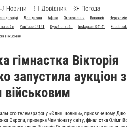
Новини
Довідник
Погода
а відповіді
Довідкова
Афіша
Оголошення
Вакансії
Нерухоміс
на сайті
YouTube 04141
Купуй онлайн
Instagram 04141
Facebook
оги військовим
ка гімнастка Вікторія
ко запустила аукціон 
 військовим
онального телемарафону «Єдині новини», присвяченому Дню
іонка Європи, призерка Чемпіонату світу, фіналістка Олімпійс
іжнародного класу Вікторія Онопрієнко запустила аукціон з