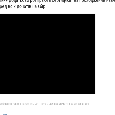
ики» додатково розіграють сертифікат на проходження навч
ед всіх донатів на збір.
бхідний текст і натисніть Ctrl + Enter, щоб повідомити про це редакцію