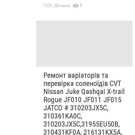
5
12:01, 30 липня
Ремонт варіаторів та
перевірка соленоїдів CVT
Nissan Juke Qashqai X-trail
Rogue JF010 JF011 JF015
JATCO # 310203JX5C,
310361KA0C,
310203JX5C,31955EU50B,
310431KF0A, 216131KX5A,