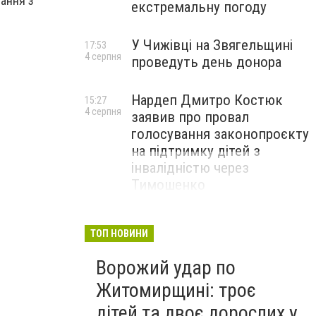
ання з
екстремальну погоду
У Чижівці на Звягельщині
17:53
4 серпня
проведуть день донора
Нардеп Дмитро Костюк
15:27
4 серпня
заявив про провал
голосування законопроєкту
на підтримку дітей з
інвалідністю через
Тимошенко
ТОП НОВИНИ
Ворожий удар по
Житомирщині: троє
дітей та двоє дорослих у