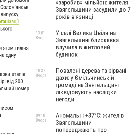
«заробив» мільйон: жителя
«Солом’янські
Звягельщини засудили до 7
 випуску
років в'язниці
ганізації
ського
У селі Велика Цвіля на
13:01
Вчора
Звягельщині блискавка
влучила в житловий
отягом тижня
будинок
не одну
Повалені дерева та зірвані
10:37
ерки етапів
Вчора
дахи: у Ємільчинській
ірі від 200
громаді на Звягельщині
уальний номер
ліквідовують наслідки
негоди
дписом
и
Аномальні +37°C: жителів
09:10
Вчора
Звягельщини
попереджають про