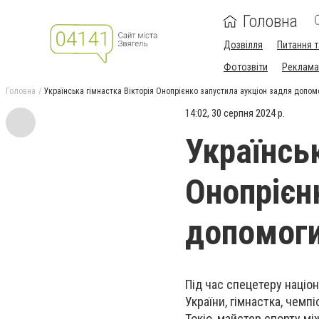
Головна
Дозвілля
Питання т
Фотозвіти
Реклама 
Головна
Українська гімнастка Вікторія Онопрієнко запустила аукціон задля допом
14:02, 30 серпня 2024 р.
Українсь
Онопрієн
допомоги
Під час спецетеру наці
України, гімнастка, чемп
Токіо, майстер спорту м