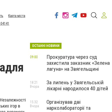
ть
Карта міста
 04141
ОСТАННІ НОВИНИ
Прокуратура через суд
09:00
захистила заказник «Зелена
задля
лагуна» на Звягельщині
За липень у Звягельській
18:21
Вчора
лікарні народилося 40 дітей
 Незалежності
Організував дві
15:32
ьких ігор в
Вчора
нарколабораторії та
адля допомоги