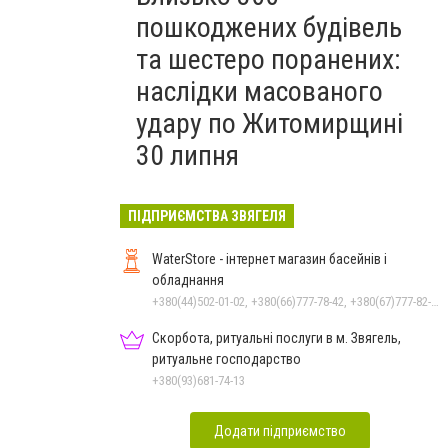
пошкоджених будівель
та шестеро поранених:
наслідки масованого
удару по Житомирщині
30 липня
ПІДПРИЄМСТВА ЗВЯГЕЛЯ
WaterStore - інтернет магазин басейнів і
обладнання
+380(44)502-01-02, +380(66)777-78-42, +380(67)777-82-19, +380(67)890-80-80, +380(73)890-80-80, +380(44)502-01-03
Скорбота, ритуальні послуги в м. Звягель,
ритуальне господарство
+380(93)681-74-13
Додати підприємство