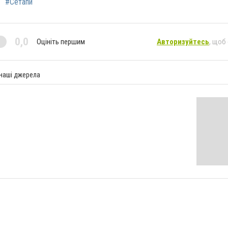
#Сетапи
0,0
Оцініть першим
Авторизуйтесь
, щоб
 наші джерела