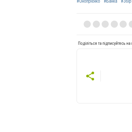
#Онопрієнко
#Банка
#Збір
Поділіться та підписуйтесь на