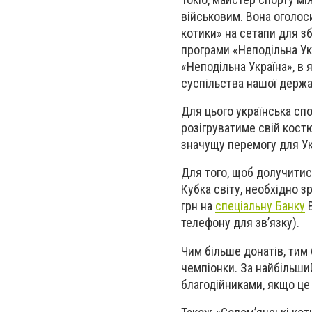
військовим. Вона оголос
котики» на сетапи для з
програми «Неподільна Ук
«Неподільна Україна», в 
суспільства нашої держа
Для цього українська сп
розігруватиме свій костю
значущу перемогу для Ук
Для того, щоб долучитис
Кубка світу, необхідно з
грн на
спеціальну Банку
В
телефону для зв’язку).
Чим більше донатів, тим
чемпіонки. За найбільши
благодійниками, якщо це