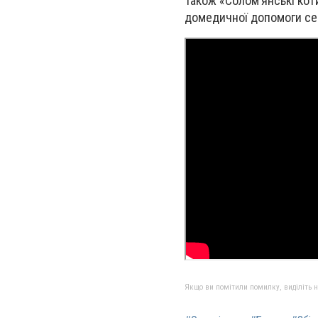
Також «Солом’янські кот
домедичної допомоги сер
Якщо ви помітили помилку, виділіть нео