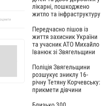
лікарні, пошкоджено
житло та інфраструктуру
 оцінити
Передчасно пішов із
життя захисник України
та учасник АТО Михайло
Іванюк зі Звягельщини
Поліція Звягельщини
розшукує зниклу 16-
річну Тетяну Корчевську:
прикмети дівчини
Близько 300