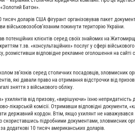
 «
Золотий Батон
»
.
0 тисяч доларів США фігурант організовував пакет документ
ави військовозобов’язаним покинути територію України.
ав потенційних клієнтів серед своїх знайомих на Житомирщ
риттям т.зв. «консультаційних» послуг у сфері військового
ку, розмістивши відповідне рекламне оголошення на сайті 
олом зв’язків серед столичних посадовців, зловмисник ор
нтів, які давали право на отримання відстрочки від призов
галі зняття з військового обліку.
» ухилянтів від призову, «вирішуючи» їхню непридатність 
ово-лікарській комісії. Отримавши відповідні документи, «
ти державний кордон. Втім, якщо ухилянт не наважувався 
но скориставшись підробними документами, зловмисник ор
за додаткові 10 тисяч американських доларів.