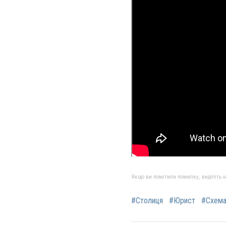
Якщо ви помітили помилку, виділіть нео
#Столиця
#Юрист
#Схем