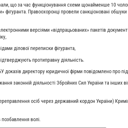
али, що за час функціонування схеми щонайменше 10 чолов
» фігуранта. Правоохоронці провели санкціоновані обшуки у
з електронними версіями «відпрацьованих» пакетів документ
ку,
слідами ділової переписки фігуранта,
і підтверджують протиправну діяльність.
БУ доказів директору юридичної фірми повідомлено про під
жання законній діяльності Збройних Сил України та інших в
 переправлення осіб через державний кордон України) Крим
в позбавлення волі.