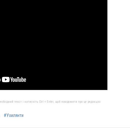
бхідний текст і натисніть Ctrl + Enter, щоб повідомити про це редакцію
а
#Ухилянти