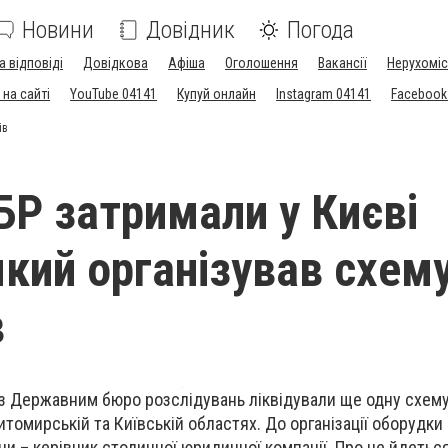
Новини
Довідник
Погода
а відповіді
Довідкова
Афіша
Оголошення
Вакансії
Нерухоміс
на сайті
YouTube 04141
Купуй онлайн
Instagram 04141
Facebook
ів
БР затримали у Києві
який організував схем
в
з Державним бюро розслідувань ліквідували ще одну схему
 Житомирській та Київській областях. До організації оборудк
 – керівник столичної юридичної компанії.
Про це
йдеться