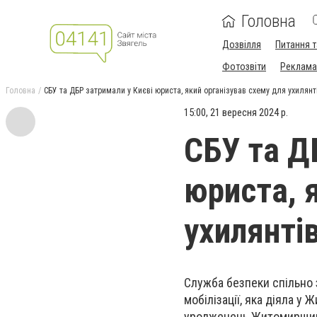
Головна
Дозвілля
Питання т
Фотозвіти
Реклама 
Головна
СБУ та ДБР затримали у Києві юриста, який організував схему для ухилянт
15:00, 21 вересня 2024 р.
СБУ та Д
юриста, 
ухилянті
Служба безпеки спільно 
мобілізації, яка діяла у
уродженець Житомирщини