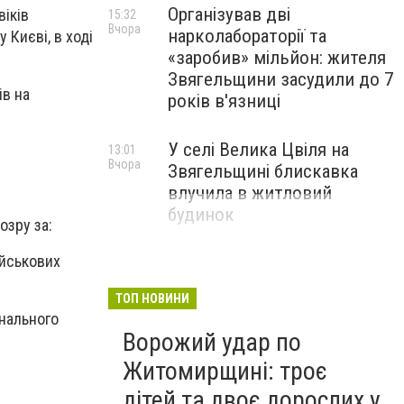
Організував дві
іків
15:32
Вчора
нарколабораторії та
 Києві, в ході
«заробив» мільйон: жителя
Звягельщини засудили до 7
ів на
років в'язниці
У селі Велика Цвіля на
13:01
Вчора
Звягельщині блискавка
влучила в житловий
будинок
озру за:
ійськових
ТОП НОВИНИ
інального
Ворожий удар по
Житомирщині: троє
дітей та двоє дорослих у