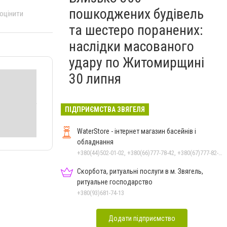
пошкоджених будівель
 оцінити
та шестеро поранених:
наслідки масованого
удару по Житомирщині
30 липня
ПІДПРИЄМСТВА ЗВЯГЕЛЯ
WaterStore - інтернет магазин басейнів і
обладнання
+380(44)502-01-02, +380(66)777-78-42, +380(67)777-82-19, +380(67)890-80-80, +380(73)890-80-80, +380(44)502-01-03
Скорбота, ритуальні послуги в м. Звягель,
ритуальне господарство
+380(93)681-74-13
Додати підприємство