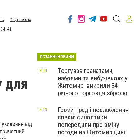
ть
Карта міста
 04141
ОСТАННІ НОВИНИ
Торгував гранатами,
18:00
набоями та вибухівкою: у
у для
Житомирі викрили 34-
річного торговця зброєю
Грози, град і послаблення
15:23
спеки: синоптики
 ухилення від
попередили про зміну
и причетний
погоди на Житомирщині
 на