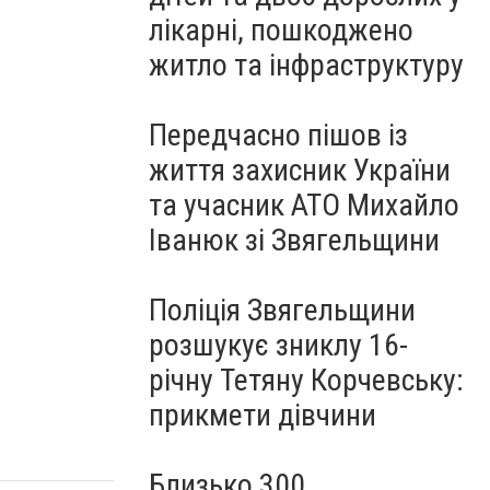
лікарні, пошкоджено
житло та інфраструктуру
Передчасно пішов із
життя захисник України
та учасник АТО Михайло
Іванюк зі Звягельщини
Поліція Звягельщини
розшукує зниклу 16-
річну Тетяну Корчевську:
прикмети дівчини
Близько 300