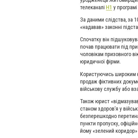
телеканалі
Н1
у програмі
За даними слідства, за 1
«надавав» законні підст
Спочатку він підшуковув
почав працювати під прик
чоловікам призовного ві
юридичної фірми.
Користуючись широким к
продаж фіктивних докуме
військову службу або вза
Також юрист «відмазував
станом здоров’я у військ
безперешкодно перетина
пункти пропуску, офіцій
йому «зелений коридор» 