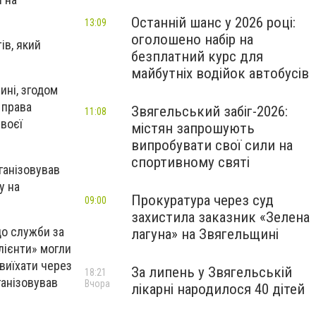
Останній шанс у 2026 році:
13:09
оголошено набір на
ів, який
безплатний курс для
майбутніх водійок автобусів
ині, згодом
 права
Звягельський забіг-2026:
11:08
своєї
містян запрошують
випробувати свої сили на
спортивному святі
ганізовував
у на
Прокуратура через суд
09:00
захистила заказник «Зелена
до служби за
лагуна» на Звягельщині
клієнти» могли
виїхати через
За липень у Звягельській
18:21
ганізовував
Вчора
лікарні народилося 40 дітей