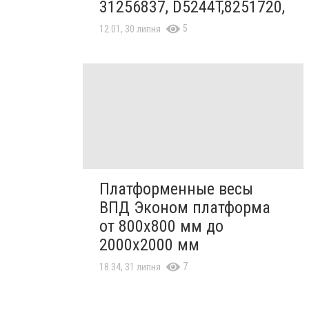
31256837, D5244T,8251720,
5
12:01, 30 липня
Платформенные весы
ВПД Эконом платформа
от 800х800 мм до
2000х2000 мм
7
18:34, 31 липня