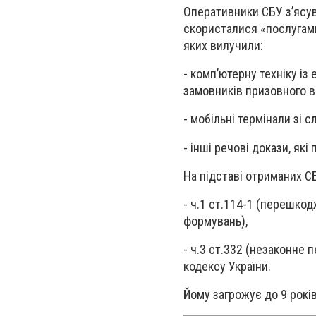
Оперативники СБУ з’ясув
скористалися «послугами
яких вилучили:
- комп’ютерну техніку і
замовників призовного ві
- мобільні термінали зі 
- інші речові докази, як
На підставі отриманих С
- ч.1 ст.114-1 (перешкод
формувань),
- ч.3 ст.332 (незаконне
кодексу України.
Йому загрожує до 9 рокі