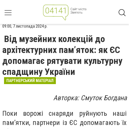
09:00, 7 листопада 2024 р.
Від музейних колекцій до
архітектурних памʼяток: як ЄС
допомагає рятувати культурну
спадщину України
ПАРТНЕРСЬКИЙ МАТЕРІАЛ
Авторка: Смуток Богдана
Поки ворожі снаряди руйнують наші
памʼятки, партнери із ЄС допомагають їх