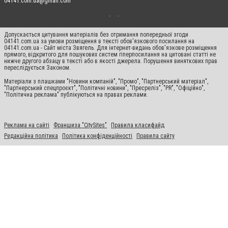
04141.com.ua@gmail.com
Допускається цитування матеріалів без отримання попередньої згоди
04141.com.ua за умови розміщення в тексті обов'язкового посилання на
04141.com.ua - Сайт міста Звягель. Для інтернет-видань обов'язкове розміщення
прямого, відкритого для пошукових систем гіперпосилання на цитовані статті не
нижче другого абзацу в тексті або в якості джерела. Порушення виняткових прав
переслідується Законом.
Матеріали з плашками "Новини компаній", "Промо", "Партнерський матеріал",
"Партнерський спецпроєкт", "Політичні новини", "Пресреліз", "PR", "Офіційно",
"Політична реклама" публікуються на правах реклами.
Реклама на сайті
Франшиза "CitySites"
Правила класифайд
Редакційна політика
Політика конфіденційності
Правила сайту