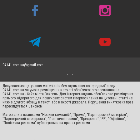
04141.com.ua@gmail.com
Допускається цитування матеріалів без отримання попередньої згоди
04141.com.ua за умови розміщення в тексті обов'язкового посилання на
04141.com.ua - Сайт міста Звягель. Для інтернет-видань обов'язкове розміщення
прямого, відкритого для пошукових систем гіперпосилання на цитовані статті не
нижче другого абзацу в тексті або в якості джерела. Порушення виняткових прав
переслідується Законом.
Матеріали з плашками "Новини компаній", "Промо", "Партнерський матеріал",
"Партнерський спецпроєкт", "Політичні новини", "Пресреліз", "PR", "Офіційно",
"Політична реклама" публікуються на правах реклами.