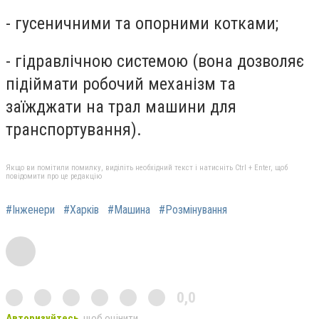
- гусеничними та опорними котками;
- гідравлічною системою (вона дозволяє
підіймати робочий механізм та
заїжджати на трал машини для
транспортування).
Якщо ви помітили помилку, виділіть необхідний текст і натисніть Ctrl + Enter, щоб
повідомити про це редакцію
#Інженери
#Харків
#Машина
#Розмінування
0,0
Авторизуйтесь
, щоб оцінити