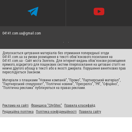
04141.com.ua@gmail.com
Допускається цитування матеріалів без отримання попередньої згоди
04141.com.ua за умови розміщення в тексті обов'язкового посилання на
04141.com.ua - Сайт міста Звягель. Для інтернет-видань обов'язкове розміщення
прямого, відкритого для пошукових систем гіперпосилання на цитовані статті не
нижче другого абзацу в тексті або в якості джерела. Порушення виняткових прав
переслідується Законом.
Матеріали з плашками "Новини компаній", "Промо", "Партнерський матеріал",
"Партнерський спецпроєкт", "Політичні новини", "Пресреліз", "PR", "Офіційно",
"Політична реклама" публікуються на правах реклами.
Реклама на сайті
Франшиза "CitySites"
Правила класифайд
Редакційна політика
Політика конфіденційності
Правила сайту