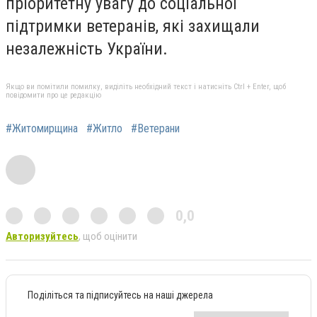
пріоритетну увагу до соціальної
підтримки ветеранів, які захищали
незалежність України.
Якщо ви помітили помилку, виділіть необхідний текст і натисніть Ctrl + Enter, щоб
повідомити про це редакцію
#Житомирщина
#Житло
#Ветерани
0,0
Авторизуйтесь
, щоб оцінити
Поділіться та підписуйтесь на наші джерела