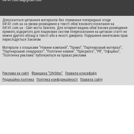
04141.com.ua@gmail.com
Допускається цитування матеріалів без отримання попередньої згоди
04141.com.ua за умови розміщення в тексті обов'язкового посилання на
04141.com.ua - Сайт міста Звягель. Для інтернет-видань обов'язкове розміщення
прямого, відкритого для пошукових систем гіперпосилання на цитовані статті не
нижче другого абзацу в тексті або в якості джерела. Порушення виняткових прав
переслідується Законом.
Матеріали з плашками "Новини компаній", "Промо", "Партнерський матеріал",
"Партнерський спецпроєкт", "Політичні новини", "Пресреліз", "PR", "Офіційно",
"Політична реклама" публікуються на правах реклами.
Реклама на сайті
Франшиза "CitySites"
Правила класифайд
Редакційна політика
Політика конфіденційності
Правила сайту