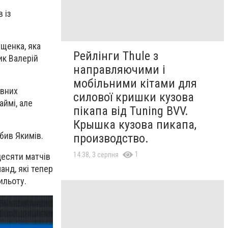
 із
щенка, яка
Рейлінги Thule з
ик Валерій
направляючими і
мобільними кітами для
овних
силової кришки кузова
аймі, але
пікапа від Tuning BVV.
Крышка кузова пикапа,
абив Якимів.
производство.
1
14:38, 3 серпня
десяти матчів
анд, які тепер
ильоту.