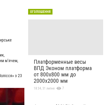
ОГОЛОШЕННЯ
мирське
ик,
им м'ячем,
Платформенные весы
ВПД Эконом платформа
от 800х800 мм до
олісся» з 23
2000х2000 мм
7
18:34, 31 липня