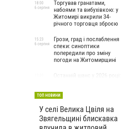
Торгував гранатами,
18:00
6 серпня
набоями та вибухівкою: у
Житомирі викрили 34-
річного торговця зброєю
Грози, град і послаблення
15:23
6 серпня
спеки: синоптики
попередили про зміну
погоди на Житомирщині
Останній шанс у 2026 році:
13:09
6 серпня
оголошено набір на
безплатний курс для
майбутніх водійок автобусів
ТОП НОВИНИ
У селі Велика Цвіля на
Звягельщині блискавка
влучила в житловий