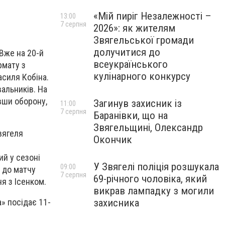
«Мій пиріг Незалежності –
13:00
7 серпня
2026»: як жителям
Звягельської громади
долучитися до
Вже на 20-й
всеукраїнського
рмату з
кулінарного конкурсу
асиля Кобіна.
альників. На
вши оборону,
Загинув захисник із
11:00
7 серпня
Баранівки, що на
Звягельщині, Олександр
вягеля
Окончик
й у сезоні
У Звягелі поліція розшукала
09:00
й до матчу
7 серпня
69-річного чоловіка, який
я з Ісенком.
викрав лампадку з могили
а» посідає 11-
захисника