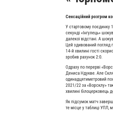
Сенсаційний розгром к
У стартовому поєдинку 15
секунді «Інгулець» шоку
далекої відстані. А шоку
Цей здивований погляд п
14-й хвилині гості скор
зробив рахунок 2:0.
Одразу по перерві «Ворс
Дениса Ндукве. Але Скля
одинадцятиметровий посп
2021/22 за «Ворсклу» так
хвилині білоцерковець д
Як підсумок матч заверши
те місце у таблиці УПЛ, м