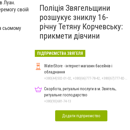
в Луан.
Поліція Звягельщини
еремогу своїй
розшукує зниклу 16-
річну Тетяну Корчевську:
на сьомому
прикмети дівчини
ПІДПРИЄМСТВА ЗВЯГЕЛЯ
WaterStore - інтернет магазин басейнів і
обладнання
+380(44)502-01-02, +380(66)777-78-42, +380(67)777-82-19, +380(67)890-80-80, +380(73)890-80-80, +380(44)502-01-03
Скорбота, ритуальні послуги в м. Звягель,
ритуальне господарство
+380(93)681-74-13
Додати підприємство