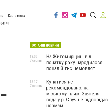
ть
Карта міста
 04141
ОСТАННІ НОВИНИ
На Житомирщині від
18:06
7 серпня
початку року народилося
понад 3 тис немовлят
Купатися не
15:17
7 серпня
рекомендовано: на
 –
міському пляжі Звягеля
вода у р. Случ не відповідає
нормам