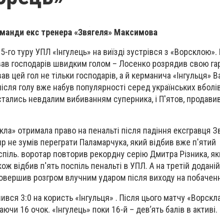
оманди екс тренера «Звягеля» Максимова
-го туру УПЛ «Інгулець» на виїзді зустрівся з
«
Ворсклою». 
вав господарів швидким голом – Лосенко розрядив свою га
вав цей гол не тільки господарів, а й керманича «Інгульця» В
ісля голу вже набув популярності серед українських вболів
истались невдалим вибиванням суперника, і П'ятов, продави
кла» отримала право на пенальті після падіння ексгравця З
р не зумів переграти Паламарчука, який відбив вже п'ятий
іль. воротар повторив рекордну серію Дмитра Різника, яки
ож відбив п'ять поспіль пенальті в УПЛ. А на третій додані
овершив розгром влучним ударом після виходу на побаченн
вся 3:0 на користь «Інгульця» . Після цього матчу «Ворскл
аючи 16 очок. «Інгулець» поки 16-й – дев’ять балів в активі.