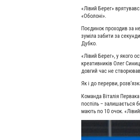
«
Лівий Берег
»
врятувався
«
Оболоні
».
Поєдинок проходив за не
зуміла забити за секунд
Дубко.
«Лівий Берег», у якого о
креативників Олег Синиця
довгий час не створював 
Як і до перерви, розв’яз
Команда Віталія Первака 
поспіль – залишається бе
мають по 10 очок. «Лівий