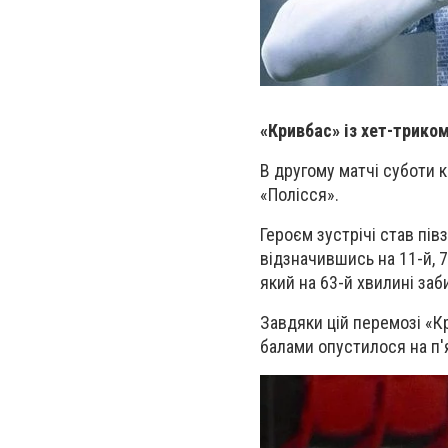
«Кривбас» із хет-триком
В другому матчі суботи 
«Полісся».
Героєм зустрічі став пів
відзначившись на 11-й, 7
який на 63-й хвилині заб
Завдяки цій перемозі «К
балами опустилося на п'