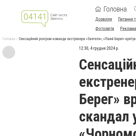
Головна
Дозвілля
Питання т
Фотозвіти
Реклама 
Головна
Сенсаційний розгром команди екстренера «Звягеля», «Лівий Берег» врятув
12:30, 4 грудня 2024 р.
Сенсацій
екстрене
Берег» в
скандал 
«Чорном