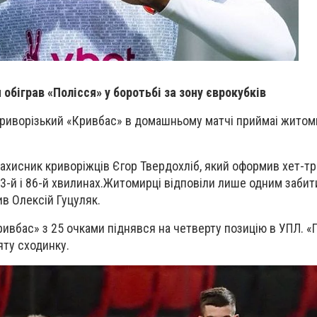
 обіграв «Полісся» у боротьбі за зону єврокубків
криворізький «Кривбас» в домашньому матчі приймаі жито
захисник криворіжців Єгор Твердохліб, який оформив хет-тр
3-й і 86-й хвилинах.
Житомирці відповіли лише одним забит
ив Олексій Гуцуляк.
ривбас» з 25 очками піднявся на четверту позицію в УПЛ. «П
яту сходинку.