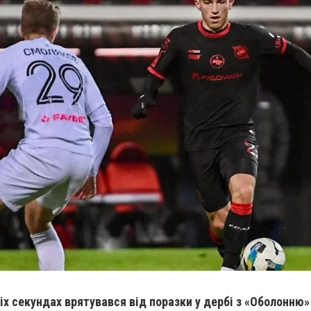
іх секундах врятувався від поразки у дербі з «Оболонню»