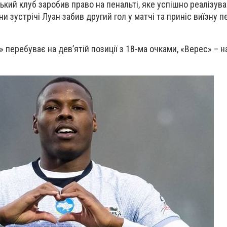
кий клуб заробив право на пенальті, яке успішно реалізува
и зустрічі Луан забив другий гол у матчі та приніс виїзну п
» перебуває на девʼятій позиції з 18-ма очками, «Верес» – 