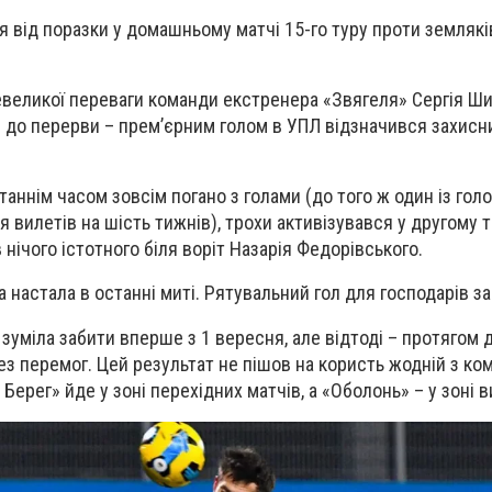
 від поразки у домашньому матчі 15-го туру проти земляків
великої переваги команди екстренера «Звягеля» Сергія Ши
и до перерви – прем’єрним голом в УПЛ відзначився захисн
станнім часом зовсім погано з голами (до того ж один із гол
 вилетів на шість тижнів), трохи активізувався у другому т
нічого істотного біля воріт Назарія Федорівського.
ка настала в останні миті. Рятувальний гол для господарів з
зуміла забити вперше з 1 вересня, але відтоді – протягом 
з перемог. Цей результат не пішов на користь жодній з ком
 Берег» йде у зоні перехідних матчів, а «Оболонь» – у зоні в