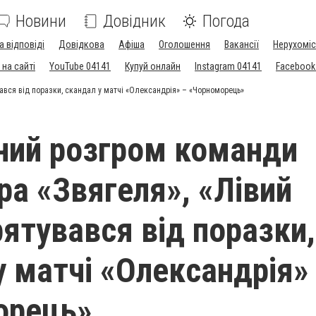
Новини
Довідник
Погода
а відповіді
Довідкова
Афіша
Оголошення
Вакансії
Нерухоміс
на сайті
YouTube 04141
Купуй онлайн
Instagram 04141
Facebook
ався від поразки, скандал у матчі «Олександрія» – «Чорноморець»
ний розгром команди
ра «Звягеля», «Лівий
рятувався від поразки,
у матчі «Олександрія»
орець»