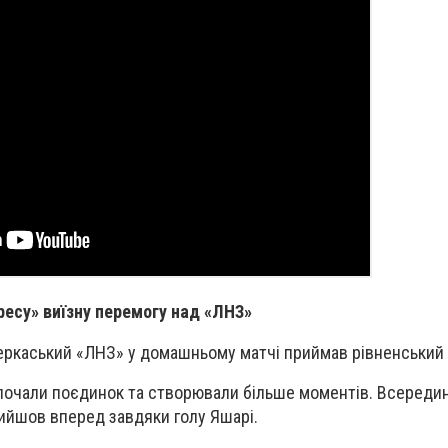
ресу» виїзну перемогу над «ЛНЗ»
черкаський
«
ЛНЗ
»
у домашньому матчі приймав рівненський
почали поєдинок та створювали більше моментів. Всереди
ийшов вперед завдяки голу Яшарі.