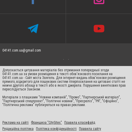
04141.com.ua@gmail.com
Допускається цитування матеріалів без отримання попередньої згоди
04141.com.ua за умови розміщення в тексті обов'язкового посилання на
04141.com.ua - Сайт міста Звягель. Для інтернет-видань обов'язкове розміщення
прямого, відкритого для пошукових систем гіперпосилання на цитовані статті не
нижче другого абзацу в тексті або в якості джерела. Порушення виняткових прав
переслідується Законом.
Матеріали з плашками "Новини компаній", "Промо", "Партнерський матеріал",
"Партнерський спецпроєкт", "Політичні новини", "Пресреліз", "PR", "Офіційно",
"Політична реклама" публікуються на правах реклами.
Реклама на сайті
Франшиза "CitySites"
Правила класифайд
Редакційна політика
Політика конфіденційності
Правила сайту