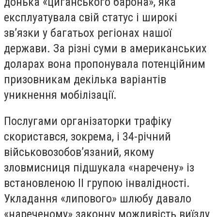
донька «циганського барона», яка
експлуатувала свій статус і широкі
зв’язки у багатьох регіонах нашої
держави. За різні суми в американських
доларах вона пропонувала потенційним
призовникам декілька варіантів
уникнення мобілізації.
Послугами організаторки трафіку
скористався, зокрема, і 34-річний
військовозобов’язаний, якому
зловмисниця підшукала «наречену» із
встановленою ІІ групою інвалідності.
Укладання «липового» шлюбу давало
«нареченому» законну можливість виїзду