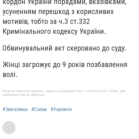
кордон України порадами, вказівками,
усуненням перешкод з корисливих
мотивів, тобто за ч.3 ст.332
Кримінального кодексу України.
Обвинувальний акт скеровано до суду.
Жінці загрожує до 9 років позбавлення
волі.
Якщо ви помітили помилку, виділіть необхідний текст і натисніть Ctrl + Enter, щоб
повідомити про це редакцію
#Звягелянка
#Схеми
#Ухилянти