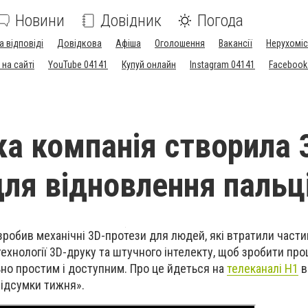
Новини
Довідник
Погода
а відповіді
Довідкова
Афіша
Оголошення
Вакансії
Нерухоміс
на сайті
YouTube 04141
Купуй онлайн
Instagram 04141
Facebook
ка компанія створила 
для відновлення пальц
зробив механічні 3D-протези для людей, які втратили части
ехнології 3D-друку та штучного інтелекту, щоб зробити про
но простим і доступним. Про це йдеться на
телеканалі Н1
в
підсумки тижня».