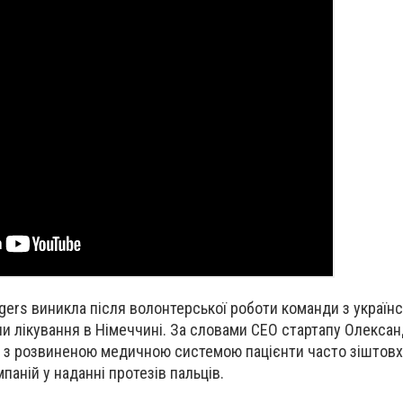
ngers виникла після волонтерської роботи команди з україн
ли лікування в Німеччині. За словами CEO стартапу Олекса
їні з розвиненою медичною системою пацієнти часто зіштов
аній у наданні протезів пальців.