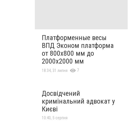
Платформенные весы
ВПД Эконом платформа
от 800х800 мм до
2000х2000 мм
7
18:34, 31 липня
Досвідчений
кримінальний адвокат у
Києві
10:40, 5 серпня