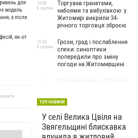
гривень для
Торгував гранатами,
18:00
6 серпня
ує модель
набоями та вибухівкою: у
ння, а після
Житомирі викрили 34-
річного торговця зброєю
фесій, як-от
Грози, град і послаблення
15:23
6 серпня
спеки: синоптики
попередили про зміну
погоди на Житомирщині
Останній шанс у 2026 році:
13:09
6 серпня
оголошено набір на
безплатний курс для
 оцінити
майбутніх водійок автобусів
ТОП НОВИНИ
У селі Велика Цвіля на
Звягельщині блискавка
влучила в житловий