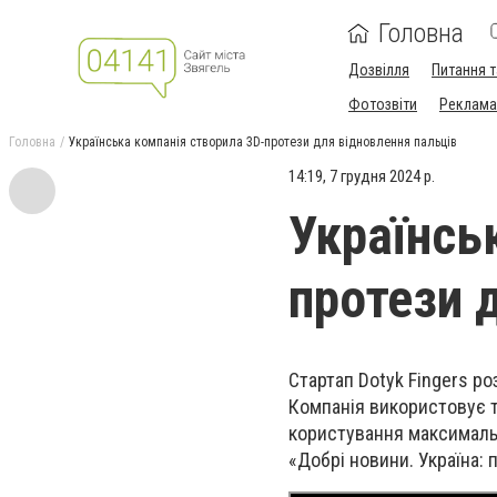
Головна
Дозвілля
Питання т
Фотозвіти
Реклама 
Головна
Українська компанія створила 3D-протези для відновлення пальців
14:19, 7 грудня 2024 р.
Українсь
протези 
Стартап Dotyk Fingers ро
Компанія використовує т
користування максималь
«Добрі новини. Україна: 