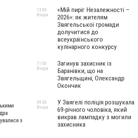
«Мій пиріг Незалежності –
13:00
Вчора
2026»: як жителям
Звягельської громади
долучитися до
всеукраїнського
кулінарного конкурсу
Загинув захисник із
11:00
Вчора
Баранівки, що на
Звягельщині, Олександр
Окончик
У Звягелі поліція розшукала
09:00
ськими
Вчора
69-річного чоловіка, який
ндра
викрав лампадку з могили
хувалися з
захисника