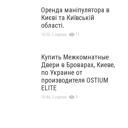
Оренда маніпулятора в
Києві та Київській
області.
11
10:35, 5 серпня
Купить Межкомнатные
Двери в Броварах, Киеве,
по Украине от
производителя OSTIUM
ELITE
5
10:44, 5 серпня