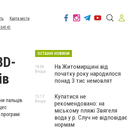
ть
Карта міста
 04141
ОСТАННІ НОВИНИ
3D-
На Житомирщині від
18:06
Вчора
початку року народилося
ів
понад 3 тис немовлят
Купатися не
15:17
ни пальців.
Вчора
рекомендовано: на
цес
міському пляжі Звягеля
 програмі
вода у р. Случ не відповідає
нормам