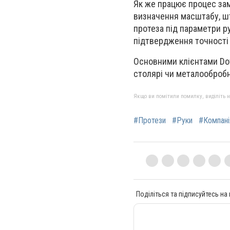
Як же працює процес за
визначення масштабу, шт
протеза під параметри р
підтвердження точності 
Основними клієнтами Dot
столярі чи металообробни
Якщо ви помітили помилку, виділіть нео
#Протези
#Руки
#Компані
Поділіться та підписуйтесь на