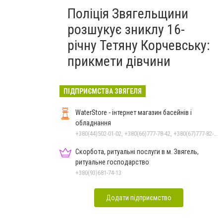
Поліція Звягельщини
розшукує зниклу 16-
річну Тетяну Корчевську:
прикмети дівчини
ПІДПРИЄМСТВА ЗВЯГЕЛЯ
WaterStore - інтернет магазин басейнів і
обладнання
+380(44)502-01-02, +380(66)777-78-42, +380(67)777-82-19, +380(67)890-80-80, +380(73)890-80-80, +380(44)502-01-03
Скорбота, ритуальні послуги в м. Звягель,
ритуальне господарство
+380(93)681-74-13
Додати підприємство