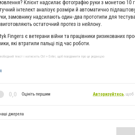
мовлення? Клієнт надсилає фотографію руки з монетою 10 
учний інтелект аналізує розміри й автоматично підлаштов
уки, замовнику надсилають один-два прототипи для тестува
виготовляють остаточний протез із нейлону.
yk Fingers є ветерани війни та працівники ризикованих про
ки, які втратили пальці під час роботи.
бхідний текст і натисніть Ctrl + Enter, щоб повідомити про це редакцію
я
0,0
Оцініть першим
Авторизуйтесь
, щоб
 наші джерела