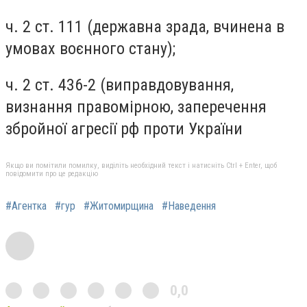
ч. 2 ст. 111 (державна зрада, вчинена в
умовах воєнного стану);
ч. 2 ст. 436-2 (виправдовування,
визнання правомірною, заперечення
збройної агресії рф проти України
Якщо ви помітили помилку, виділіть необхідний текст і натисніть Ctrl + Enter, щоб
повідомити про це редакцію
#Агентка
#гур
#Житомирщина
#Наведення
0,0