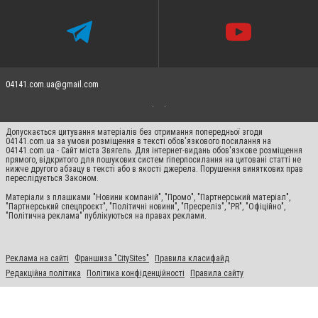
04141.com.ua@gmail.com
Допускається цитування матеріалів без отримання попередньої згоди
04141.com.ua за умови розміщення в тексті обов'язкового посилання на
04141.com.ua - Сайт міста Звягель. Для інтернет-видань обов'язкове розміщення
прямого, відкритого для пошукових систем гіперпосилання на цитовані статті не
нижче другого абзацу в тексті або в якості джерела. Порушення виняткових прав
переслідується Законом.
Матеріали з плашками "Новини компаній", "Промо", "Партнерський матеріал",
"Партнерський спецпроєкт", "Політичні новини", "Пресреліз", "PR", "Офіційно",
"Політична реклама" публікуються на правах реклами.
Реклама на сайті
Франшиза "CitySites"
Правила класифайд
Редакційна політика
Політика конфіденційності
Правила сайту