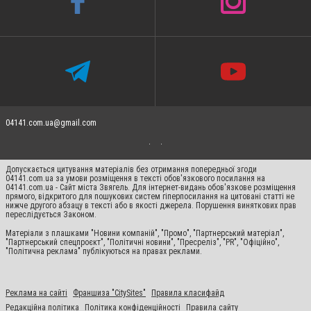
04141.com.ua@gmail.com
Допускається цитування матеріалів без отримання попередньої згоди
04141.com.ua за умови розміщення в тексті обов'язкового посилання на
04141.com.ua - Сайт міста Звягель. Для інтернет-видань обов'язкове розміщення
прямого, відкритого для пошукових систем гіперпосилання на цитовані статті не
нижче другого абзацу в тексті або в якості джерела. Порушення виняткових прав
переслідується Законом.
Матеріали з плашками "Новини компаній", "Промо", "Партнерський матеріал",
"Партнерський спецпроєкт", "Політичні новини", "Пресреліз", "PR", "Офіційно",
"Політична реклама" публікуються на правах реклами.
Реклама на сайті
Франшиза "CitySites"
Правила класифайд
Редакційна політика
Політика конфіденційності
Правила сайту