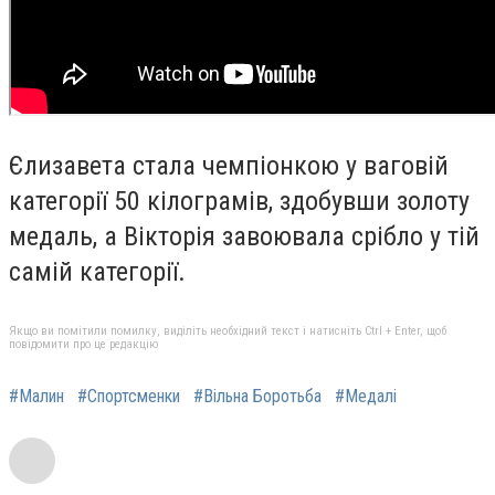
Єлизавета стала чемпіонкою у ваговій
категорії 50 кілограмів, здобувши золоту
медаль, а Вікторія завоювала срібло у тій
самій категорії.
Якщо ви помітили помилку, виділіть необхідний текст і натисніть Ctrl + Enter, щоб
повідомити про це редакцію
#Малин
#Спортсменки
#Вільна Боротьба
#Медалі