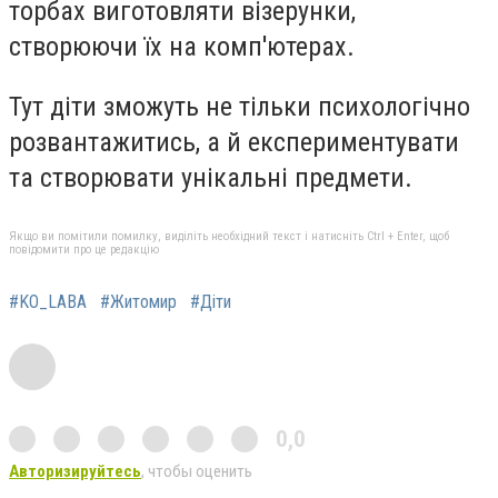
торбах виготовляти візерунки,
створюючи їх на комп'ютерах.
Тут діти зможуть не тільки психологічно
розвантажитись, а й експериментувати
та створювати унікальні предмети.
Якщо ви помітили помилку, виділіть необхідний текст і натисніть Ctrl + Enter, щоб
повідомити про це редакцію
#KO_LABA
#Житомир
#Діти
0,0
Авторизируйтесь
, чтобы оценить