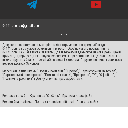
04141.com.ua@gmail.com
Допускається цитування матеріалів без отримання попередньої згоди
04141.com.ua за умови розміщення в тексті обов'язкового посилання на
04141.com.ua - Сайт міста Звягель. Для інтернет-видань обов'язкове розміщення
прямого, відкритого для пошукових систем гіперпосилання на цитовані статті не
нижче другого абзацу в тексті або в якості джерела. Порушення виняткових прав
переслідується Законом.
Матеріали з плашками "Новини компаній", "Промо", "Партнерський матеріал",
"Партнерський спецпроєкт", "Політичні новини", "Пресреліз", "PR", "Офіційно",
"Політична реклама" публікуються на правах реклами.
Реклама на сайті
Франшиза "CitySites"
Правила класифайд
Редакційна політика
Політика конфіденційності
Правила сайту