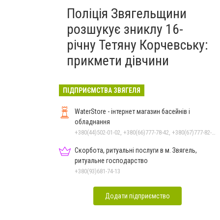
Поліція Звягельщини
розшукує зниклу 16-
річну Тетяну Корчевську:
прикмети дівчини
ПІДПРИЄМСТВА ЗВЯГЕЛЯ
WaterStore - інтернет магазин басейнів і
обладнання
+380(44)502-01-02, +380(66)777-78-42, +380(67)777-82-19, +380(67)890-80-80, +380(73)890-80-80, +380(44)502-01-03
Скорбота, ритуальні послуги в м. Звягель,
ритуальне господарство
+380(93)681-74-13
Додати підприємство