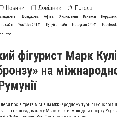
Новини
Довідник
Погода
а відповіді
Довідкова
Афіша
Оголошення
Вакансії
Нерухоміс
на сайті
YouTube 04141
Купуй онлайн
Instagram 04141
Facebook
 в Румунії
кий фігурист Марк Кул
бронзу» на міжнародн
 Румунії
деси посів третє місце на міжнародному турнірі Edusport T
ь. Про це повідомили у Міністерстві молоді та спорту Украї
мі «Добрі новини. Україна: підсумки тижня».