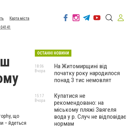
ть
Карта міста
 04141
ОСТАННІ НОВИНИ
іш
На Житомирщині від
18:06
Вчора
початку року народилося
ому
понад 3 тис немовлят
Купатися не
15:17
Вчора
рекомендовано: на
міському пляжі Звягеля
rophy, що
вода у р. Случ не відповідає
ни – йдеться
нормам