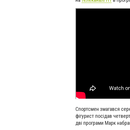
Спортсмен змагався сере
фігурист посідав четверт
дві програми Марк набрав