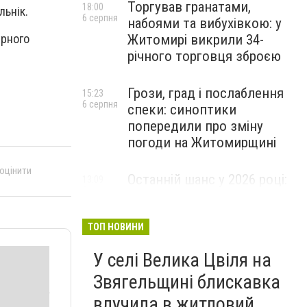
Торгував гранатами,
18:00
льнік.
6 серпня
набоями та вибухівкою: у
урного
Житомирі викрили 34-
річного торговця зброєю
Грози, град і послаблення
15:23
6 серпня
спеки: синоптики
попередили про зміну
погоди на Житомирщині
 оцінити
Останній шанс у 2026 році:
13:09
6 серпня
оголошено набір на
безплатний курс для
майбутніх водійок автобусів
ТОП НОВИНИ
У селі Велика Цвіля на
Звягельщині блискавка
влучила в житловий