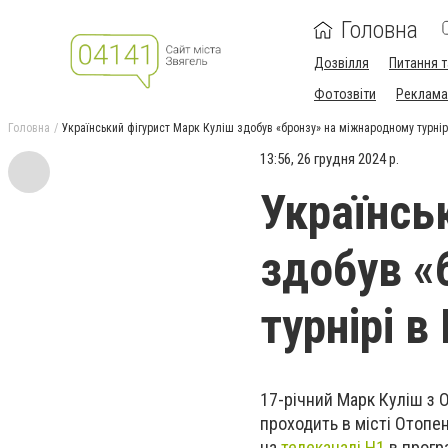
Головна
Дозвілля
Питання т
Фотозвіти
Реклама 
Головна
Український фігурист Марк Куліш здобув «бронзу» на міжнародному турнірі
13:56, 26 грудня 2024 р.
Українсь
здобув «
турнірі в
17-річний Марк Куліш з О
проходить в місті Отопен
на
телеканалі Н1
в програ