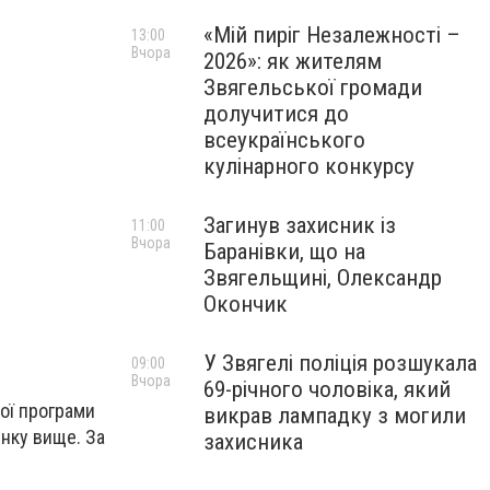
«Мій пиріг Незалежності –
13:00
Вчора
2026»: як жителям
Звягельської громади
долучитися до
всеукраїнського
кулінарного конкурсу
Загинув захисник із
11:00
Вчора
Баранівки, що на
Звягельщині, Олександр
Окончик
У Звягелі поліція розшукала
09:00
Вчора
69-річного чоловіка, який
кої програми
викрав лампадку з могили
инку вище. За
захисника