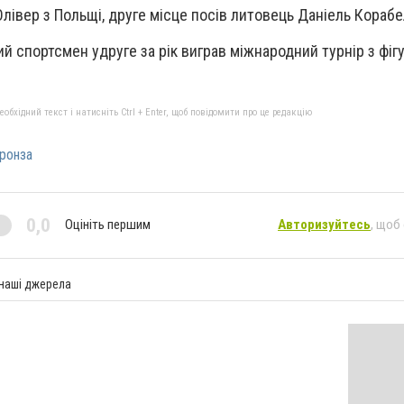
лівер з Польщі, друге місце посів литовець Даніель Корабе
й спортсмен удруге за рік виграв міжнародний турнір з фіг
бхідний текст і натисніть Ctrl + Enter, щоб повідомити про це редакцію
ронза
0,0
Оцініть першим
Авторизуйтесь
, щоб
 наші джерела