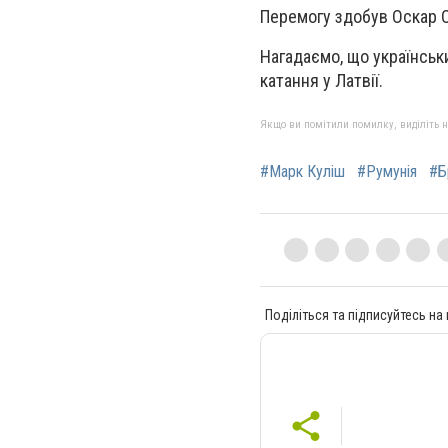
Перемогу здобув Оскар О
Нагадаємо, що українськи
катання у Латвії.
Якщо ви помітили помилку, виділіть нео
#Марк Куліш
#Румунія
#Б
Поділіться та підписуйтесь на