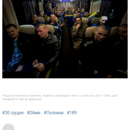
Якщо ви помітили помилку, виділіть необхідний текст і натисніть Ctrl + Enter, щоб
повідомити про це редакцію
#30 грудня
#Обмін
#Полонені
#189