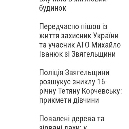
будинок
Передчасно пішов із
життя захисник України
та учасник АТО Михайло
Іванюк зі Звягельщини
Поліція Звягельщини
розшукує зниклу 16-
річну Тетяну Корчевську:
прикмети дівчини
Повалені дерева та
зірвані дахи: у