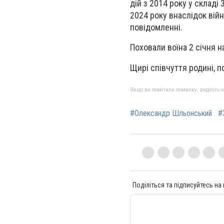
дій з 2014 року у складі
2024 року внаслідок вій
повідомленні.
Поховали воїна 2 січня 
Щирі співчуття родині, 
Якщо ви помітили помилку, виділіть нео
#Олександр Шльонський
#
Поділіться та підписуйтесь на