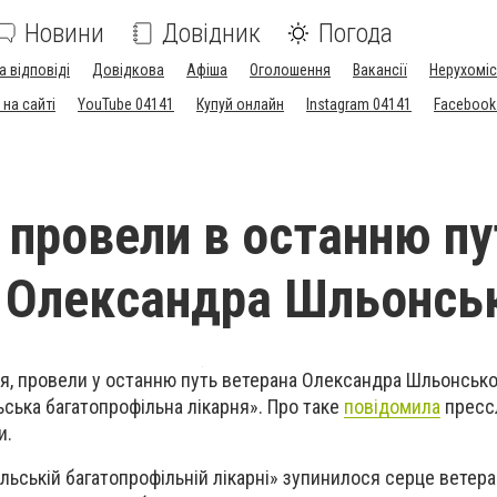
Новини
Довідник
Погода
а відповіді
Довідкова
Афіша
Оголошення
Вакансії
Нерухоміс
на сайті
YouTube 04141
Купуй онлайн
Instagram 04141
Facebook
і провели в останню пу
 Олександра Шльонсь
чня, провели у останню путь ветерана Олександра Шльонсько
ьська багатопрофільна лікарня». Про таке
повідомила
пресс
и.
ельській багатопрофільній лікарні» зупинилося серце ветер