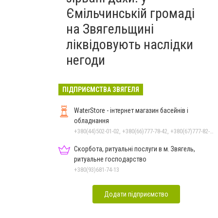
Ємільчинській громаді
на Звягельщині
ліквідовують наслідки
негоди
ПІДПРИЄМСТВА ЗВЯГЕЛЯ
WaterStore - інтернет магазин басейнів і
обладнання
+380(44)502-01-02, +380(66)777-78-42, +380(67)777-82-19, +380(67)890-80-80, +380(73)890-80-80, +380(44)502-01-03
Скорбота, ритуальні послуги в м. Звягель,
ритуальне господарство
+380(93)681-74-13
Додати підприємство