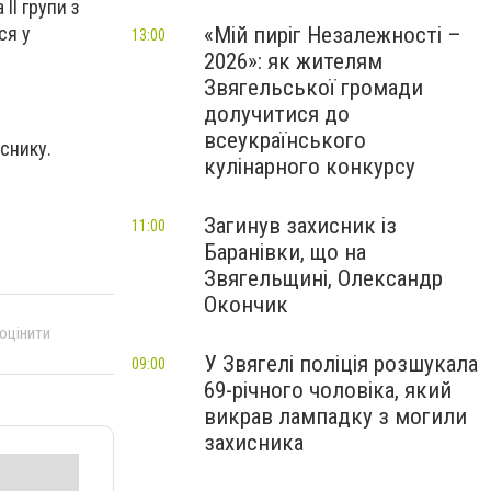
ІІ групи з
«Мій пиріг Незалежності –
ся у
13:00
2026»: як жителям
Звягельської громади
долучитися до
всеукраїнського
снику.
кулінарного конкурсу
Загинув захисник із
11:00
Баранівки, що на
Звягельщині, Олександр
Окончик
 оцінити
У Звягелі поліція розшукала
09:00
69-річного чоловіка, який
викрав лампадку з могили
захисника