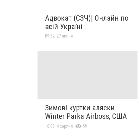
Адвокат (СЗЧ)| Онлайн по
всій Україні
09:52, 27 липня
Зимові куртки аляски
Winter Parka Airboss, США
55
16:08, 4 серпня