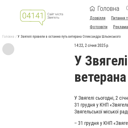
Головна
Дозвілля
Питання т
Фотозвіти
Реклама 
Головна
У Звягелі провели в останню путь ветерана Олександра Шльонського
14:22, 2 січня 2025 р.
У Звягел
ветерана
У Звягелі сьогодні, 2 сі
31 грудня у КНП «Звягел
Звягельської міської рад
– 31 грудня у КНП «Звяг