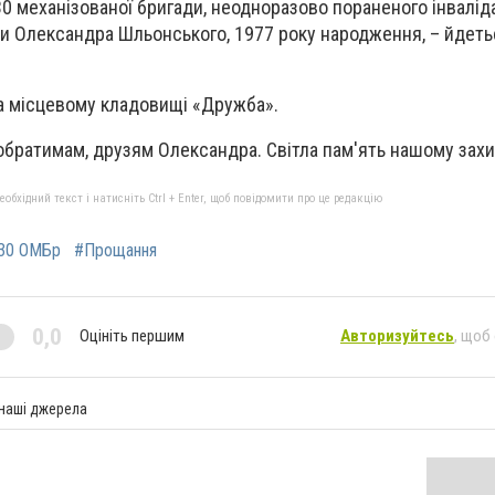
 30 механізованої бригади, неодноразово пораненого інваліда 
ни Олександра Шльонського, 1977 року народження, – йдеть
на місцевому кладовищі «Дружба».
побратимам, друзям Олександра. Світла пам'ять нашому захи
бхідний текст і натисніть Ctrl + Enter, щоб повідомити про це редакцію
30 ОМБр
#Прощання
0,0
Оцініть першим
Авторизуйтесь
, щоб
 наші джерела