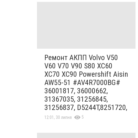
Ремонт АКПП Volvo V50
V60 V70 V90 S80 XC60
XC70 XC90 Powershift Aisin
AW55-51 #AV4R7000BG#
36001817, 36000662,
31367035, 31256845,
31256837, D5244T,8251720,
5
12:01, 30 липня