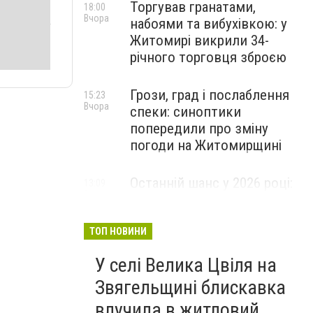
Торгував гранатами,
18:00
Вчора
набоями та вибухівкою: у
Житомирі викрили 34-
річного торговця зброєю
Грози, град і послаблення
15:23
Вчора
спеки: синоптики
попередили про зміну
погоди на Житомирщині
Останній шанс у 2026 році:
13:09
Вчора
оголошено набір на
безплатний курс для
майбутніх водійок автобусів
ТОП НОВИНИ
У селі Велика Цвіля на
Звягельщині блискавка
влучила в житловий