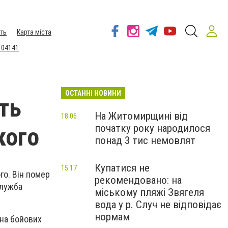
ть
Карта міста
 04141
ОСТАННІ НОВИНИ
ть
На Житомирщині від
18:06
початку року народилося
кого
понад 3 тис немовлят
Купатися не
15:17
го. Він помер
рекомендовано: на
лужба
міському пляжі Звягеля
вода у р. Случ не відповідає
нормам
ана бойових