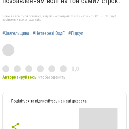
позбавленням волі на той самий строк.
Якщо ви помітили помилку, виділіть необхідний текст і натисніть Ctrl + Enter, щоб
повідомити про це редакцію
#Звягельщина
#Нетверезі Водії
#Підкуп
0,0
Авторизируйтесь
, чтобы оценить
Поділіться та підписуйтесь на наші джерела