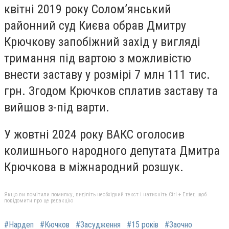
квітні 2019 року Соломʼянський
районний суд Києва обрав Дмитру
Крючкову запобіжний захід у вигляді
тримання під вартою з можливістю
внести заставу у розмірі 7 млн 111 тис.
грн. Згодом Крючков сплатив заставу та
вийшов з-під варти.
У жовтні 2024 року ВАКС оголосив
колишнього народного депутата Дмитра
Крючкова в міжнародний розшук.
Якщо ви помітили помилку, виділіть необхідний текст і натисніть Ctrl + Enter, щоб
повідомити про це редакцію
#Нардеп
#Кючков
#Засудження
#15 років
#Заочно