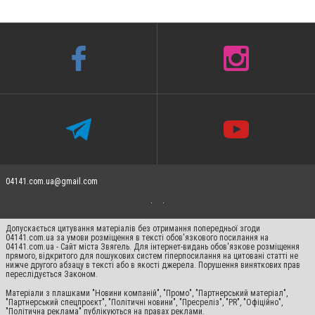
04141.com.ua@gmail.com
Допускається цитування матеріалів без отримання попередньої згоди
04141.com.ua за умови розміщення в тексті обов'язкового посилання на
04141.com.ua - Сайт міста Звягель. Для інтернет-видань обов'язкове розміщення
прямого, відкритого для пошукових систем гіперпосилання на цитовані статті не
нижче другого абзацу в тексті або в якості джерела. Порушення виняткових прав
переслідується Законом.
Матеріали з плашками "Новини компаній", "Промо", "Партнерський матеріал",
"Партнерський спецпроєкт", "Політичні новини", "Пресреліз", "PR", "Офіційно",
"Політична реклама" публікуються на правах реклами.