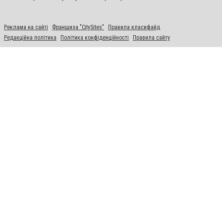
Реклама на сайті
Франшиза "CitySites"
Правила класифайд
Редакційна політика
Політика конфіденційності
Правила сайту