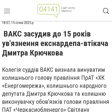
18:07, 15 січня 2025 р.
ВАКС засудив до 15 років
ув'язнення екснардепа-втікача
Дмитра Крючкова
Колегія суддів ВАКС визнала винуватим
колишнього голову правління ПрАТ «ХК
«Енергомережа», колишнього народного
депутата Дмитра Крючкова та колишню
виконувачку обов’язків голови правління
ПАТ «Черкасиобленерго» Світлану