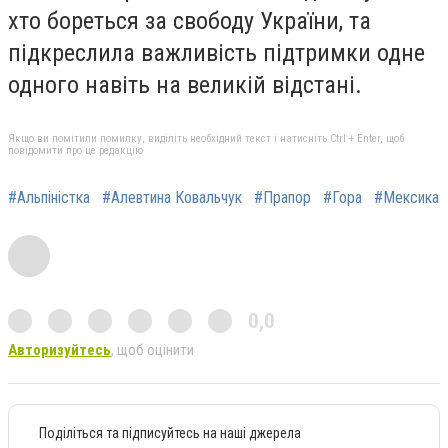
хто бореться за свободу України, та
підкреслила важливість підтримки одне
одного навіть на великій відстані.
Якщо ви помітили помилку, виділіть необхідний текст і натисніть Ctrl + Enter, щоб
повідомити про це редакцію
#Альпіністка
#Алевтина Ковальчук
#Прапор
#Гора
#Мексика
0,0
Авторизуйтесь
, щоб оцінити
Поділіться та підписуйтесь на наші джерела