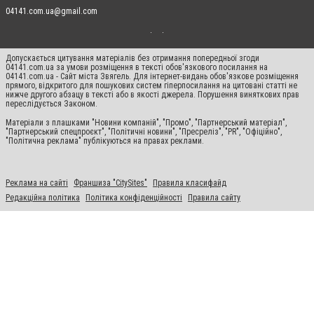
04141.com.ua@gmail.com
Допускається цитування матеріалів без отримання попередньої згоди
04141.com.ua за умови розміщення в тексті обов'язкового посилання на
04141.com.ua - Сайт міста Звягель. Для інтернет-видань обов'язкове розміщення
прямого, відкритого для пошукових систем гіперпосилання на цитовані статті не
нижче другого абзацу в тексті або в якості джерела. Порушення виняткових прав
переслідується Законом.
Матеріали з плашками "Новини компаній", "Промо", "Партнерський матеріал",
"Партнерський спецпроєкт", "Політичні новини", "Пресреліз", "PR", "Офіційно",
"Політична реклама" публікуються на правах реклами.
Реклама на сайті
Франшиза "CitySites"
Правила класифайд
Редакційна політика
Політика конфіденційності
Правила сайту