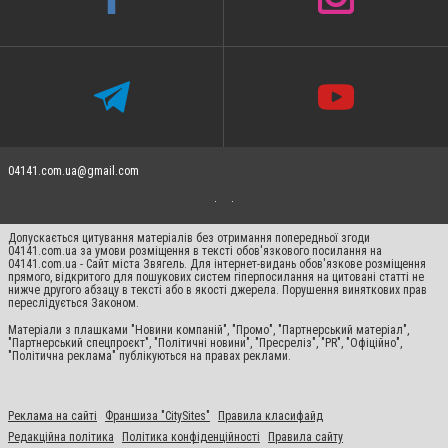
04141.com.ua@gmail.com
Допускається цитування матеріалів без отримання попередньої згоди
04141.com.ua за умови розміщення в тексті обов'язкового посилання на
04141.com.ua - Сайт міста Звягель. Для інтернет-видань обов'язкове розміщення
прямого, відкритого для пошукових систем гіперпосилання на цитовані статті не
нижче другого абзацу в тексті або в якості джерела. Порушення виняткових прав
переслідується Законом.
Матеріали з плашками "Новини компаній", "Промо", "Партнерський матеріал",
"Партнерський спецпроєкт", "Політичні новини", "Пресреліз", "PR", "Офіційно",
"Політична реклама" публікуються на правах реклами.
Реклама на сайті
Франшиза "CitySites"
Правила класифайд
Редакційна політика
Політика конфіденційності
Правила сайту