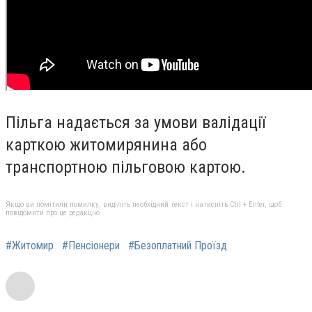
Пільга надається за умови валідації
карткою житомирянина або
транспортною пільговою картою.
Якщо ви помітили помилку, виділіть необхідний текст і натисніть Ctrl + Enter, щоб
повідомити про це редакцію
#Житомир
#Пенсіонери
#Безоплатний Проїзд