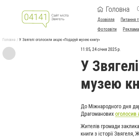
Головна
Дозвілля
Питання т
Фотозвіти
Реклама 
Головна
У Звягелі оголосили акцію «Подаруй музею книгу»
11:05, 24 січня 2025 р.
У Звягел
музею кн
До Міжнародного дня дар
Драгоманових
оголосив 
Жителів громади заклик
книги з історії Звягеля,