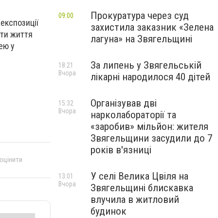
Прокуратура через суд
09:00
експозиції
захистила заказник «Зелена
ити життя
лагуна» на Звягельщині
ею у
За липень у Звягельській
18:21
Вчора
лікарні народилося 40 дітей
Організував дві
15:32
Вчора
нарколабораторії та
«заробив» мільйон: жителя
Звягельщини засудили до 7
років в'язниці
 оцінити
У селі Велика Цвіля на
13:01
Вчора
Звягельщині блискавка
влучила в житловий
будинок