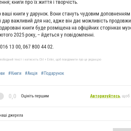
ння; книги про їх життя і творчість.
 ваші книги у дарунок. Вони стануть чудовим доповненням 
 дар важливий для нас, адже він дає можливість продовж
подаровані книги буде розміщена на офіційних сторінках муз
ютого 2025 року, – йдеться у повідомленні.
016 13 00, 067 800 44 02.
бхідний текст і натисніть Ctrl + Enter, щоб повідомити про це редакцію
ови
#Книги
#Акція
#Подарунок
0,0
Оцініть першим
Авторизуйтесь
, щоб
 наші джерела