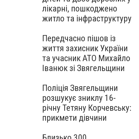
лікарні, пошкоджено
житло та інфраструктуру
Передчасно пішов із
життя захисник України
та учасник АТО Михайло
Іванюк зі Звягельщини
Поліція Звягельщини
розшукує зниклу 16-
річну Тетяну Корчевську:
прикмети дівчини
Близько 300