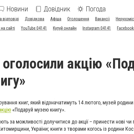
Новини
Довідник
Погода
а відповіді
Довідкова
Афіша
Оголошення
Вакансії
Нерухоміс
на сайті
YouTube 04141
Купуй онлайн
Instagram 04141
Facebook
і оголосили акцію «По
игу»
ування книг, який відзначатимуть 14 лютого, музей родини
акцію
«Подаруй музею книгу».
ають
за можливості
долучитися до акції – принести нові чи
 Житомирщини, України; книги з творами когось із родини Кос