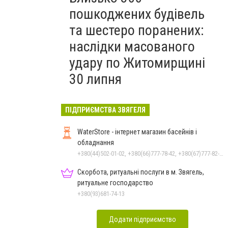
пошкоджених будівель
та шестеро поранених:
наслідки масованого
удару по Житомирщині
30 липня
ПІДПРИЄМСТВА ЗВЯГЕЛЯ
WaterStore - інтернет магазин басейнів і
обладнання
+380(44)502-01-02, +380(66)777-78-42, +380(67)777-82-19, +380(67)890-80-80, +380(73)890-80-80, +380(44)502-01-03
Скорбота, ритуальні послуги в м. Звягель,
ритуальне господарство
+380(93)681-74-13
Додати підприємство