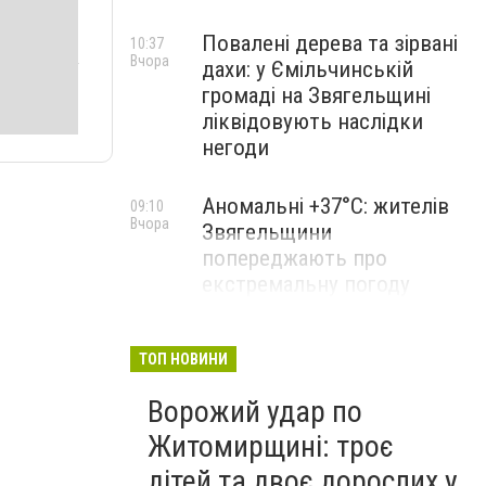
Повалені дерева та зірвані
10:37
Вчора
дахи: у Ємільчинській
громаді на Звягельщині
ліквідовують наслідки
негоди
Аномальні +37°C: жителів
09:10
Вчора
Звягельщини
попереджають про
екстремальну погоду
ТОП НОВИНИ
Ворожий удар по
Житомирщині: троє
дітей та двоє дорослих у