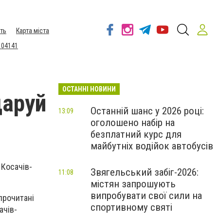
ть
Карта міста
 04141
ОСТАННІ НОВИНИ
даруй
Останній шанс у 2026 році:
13:09
оголошено набір на
безплатний курс для
майбутніх водійок автобусів
 Косачів-
Звягельський забіг-2026:
11:08
містян запрошують
випробувати свої сили на
 прочитані
спортивному святі
ачів-