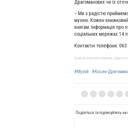
Драгоманових чи їх оточе
– Ми з радістю приймемо
музею. Кожен книжковий
книгам. Інформація про 
соціальних мережах 14 л
Контактні телефони: 063 
Якщо ви помітили помилку, виділіть нео
#Музей
#Косачі-Драгоман
Поділіться та підписуйтесь на