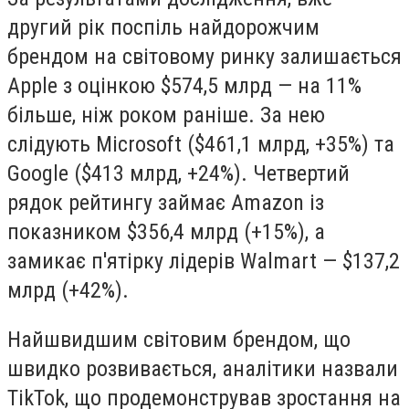
другий рік поспіль найдорожчим
брендом на світовому ринку залишається
Apple з оцінкою $574,5 млрд — на 11%
більше, ніж роком раніше. За нею
слідують Microsoft ($461,1 млрд, +35%) та
Google ($413 млрд, +24%). Четвертий
рядок рейтингу займає Amazon із
показником $356,4 млрд (+15%), а
замикає п'ятірку лідерів Walmart — $137,2
млрд (+42%).
Найшвидшим світовим брендом, що
швидко розвивається, аналітики назвали
TikTok, що продемонстрував зростання на