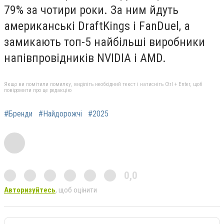
79% за чотири роки. За ним йдуть
американські DraftKings і FanDuel, а
замикають топ-5 найбільші виробники
напівпровідників NVIDIA і AMD.
Якщо ви помітили помилку, виділіть необхідний текст і натисніть Ctrl + Enter, щоб
повідомити про це редакцію
#Бренди
#Найдорожчі
#2025
0,0
Авторизуйтесь
, щоб оцінити