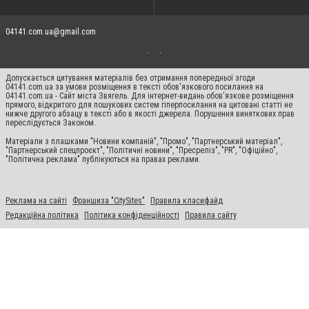
04141.com.ua@gmail.com
Допускається цитування матеріалів без отримання попередньої згоди
04141.com.ua за умови розміщення в тексті обов'язкового посилання на
04141.com.ua - Сайт міста Звягель. Для інтернет-видань обов'язкове розміщення
прямого, відкритого для пошукових систем гіперпосилання на цитовані статті не
нижче другого абзацу в тексті або в якості джерела. Порушення виняткових прав
переслідується Законом.
Матеріали з плашками "Новини компаній", "Промо", "Партнерський матеріал",
"Партнерський спецпроєкт", "Політичні новини", "Пресреліз", "PR", "Офіційно",
"Політична реклама" публікуються на правах реклами.
Реклама на сайті
Франшиза "CitySites"
Правила класифайд
Редакційна політика
Політика конфіденційності
Правила сайту