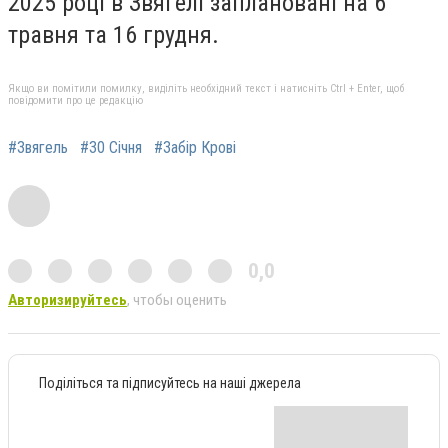
2025 році в Звягелі заплановані на 6
травня та 16 грудня.
Якщо ви помітили помилку, виділіть необхідний текст і натисніть Ctrl + Enter, щоб
повідомити про це редакцію
#Звягель
#30 Січня
#Забір Крові
0,0
Авторизируйтесь
, чтобы оценить
Поділіться та підписуйтесь на наші джерела