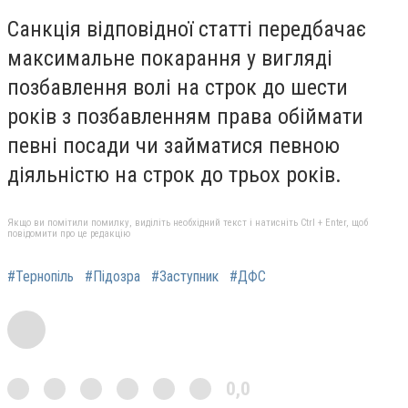
Санкція відповідної статті передбачає
максимальне покарання у вигляді
позбавлення волі на строк до шести
років з позбавленням права обіймати
певні посади чи займатися певною
діяльністю на строк до трьох років.
Якщо ви помітили помилку, виділіть необхідний текст і натисніть Ctrl + Enter, щоб
повідомити про це редакцію
#Тернопіль
#Підозра
#Заступник
#ДФС
0,0