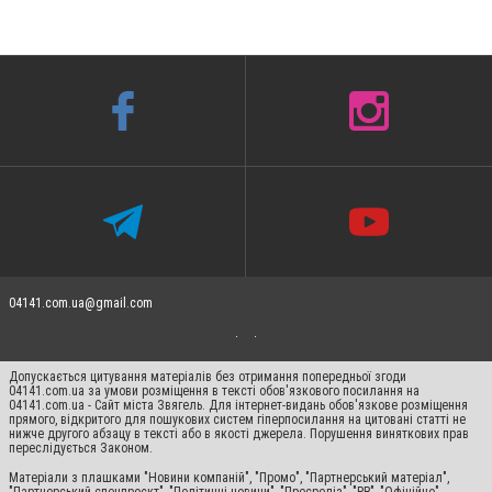
04141.com.ua@gmail.com
Допускається цитування матеріалів без отримання попередньої згоди
04141.com.ua за умови розміщення в тексті обов'язкового посилання на
04141.com.ua - Сайт міста Звягель. Для інтернет-видань обов'язкове розміщення
прямого, відкритого для пошукових систем гіперпосилання на цитовані статті не
нижче другого абзацу в тексті або в якості джерела. Порушення виняткових прав
переслідується Законом.
Матеріали з плашками "Новини компаній", "Промо", "Партнерський матеріал",