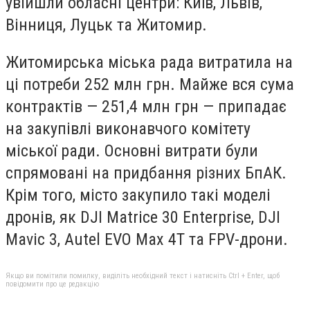
увійшли обласні центри: Київ, Львів,
Вінниця, Луцьк та Житомир.
Житомирська міська рада витратила на
ці потреби 252 млн грн. Майже вся сума
контрактів — 251,4 млн грн — припадає
на закупівлі виконавчого комітету
міської ради. Основні витрати були
спрямовані на придбання різних БпАК.
Крім того, місто закупило такі моделі
дронів, як DJI Matrice 30 Enterprise, DJI
Mavic 3, Autel EVO Max 4T та FPV-дрони.
Якщо ви помітили помилку, виділіть необхідний текст і натисніть Ctrl + Enter, щоб
повідомити про це редакцію