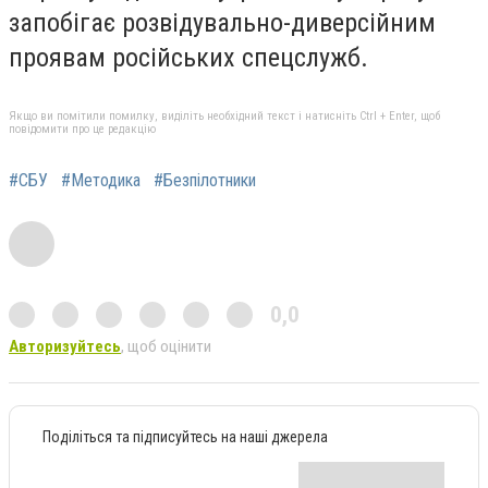
запобігає розвідувально-диверсійним
проявам російських спецслужб.
Якщо ви помітили помилку, виділіть необхідний текст і натисніть Ctrl + Enter, щоб
повідомити про це редакцію
#СБУ
#Методика
#Безпілотники
0,0
Авторизуйтесь
, щоб оцінити
Поділіться та підписуйтесь на наші джерела