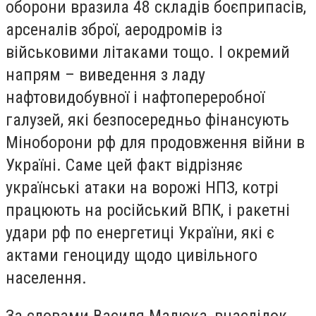
оборони вразила 48 складів боєприпасів,
арсеналів зброї, аеродромів із
військовими літаками тощо. І окремий
напрям – виведення з ладу
нафтовидобувної і нафтопереробної
галузей, які безпосередньо фінансують
Міноборони рф для продовження війни в
Україні. Саме цей факт відрізняє
українські атаки на ворожі НПЗ, котрі
працюють на російський ВПК, і ракетні
удари рф по енергетиці України, які є
актами геноциду щодо цивільного
населення.
За словами Василя Малюка, внаслідок