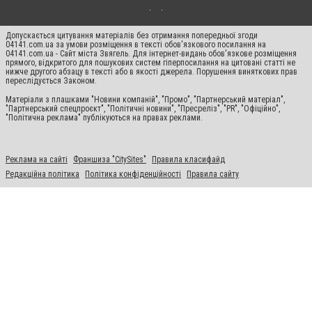
Допускається цитування матеріалів без отримання попередньої згоди
04141.com.ua за умови розміщення в тексті обов'язкового посилання на
04141.com.ua - Сайт міста Звягель. Для інтернет-видань обов'язкове розміщення
прямого, відкритого для пошукових систем гіперпосилання на цитовані статті не
нижче другого абзацу в тексті або в якості джерела. Порушення виняткових прав
переслідується Законом.
Матеріали з плашками "Новини компаній", "Промо", "Партнерський матеріал",
"Партнерський спецпроєкт", "Політичні новини", "Пресреліз", "PR", "Офіційно",
"Політична реклама" публікуються на правах реклами.
Реклама на сайті
Франшиза "CitySites"
Правила класифайд
Редакційна політика
Політика конфіденційності
Правила сайту