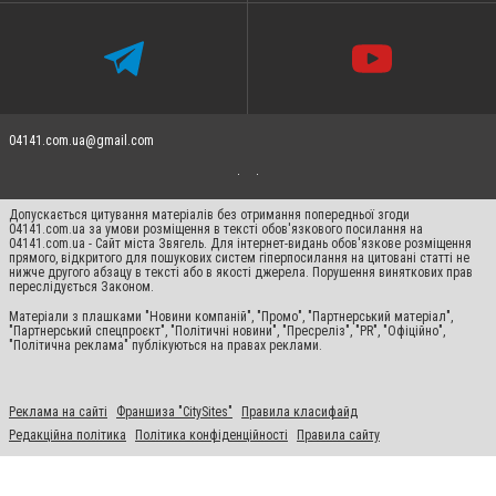
04141.com.ua@gmail.com
Допускається цитування матеріалів без отримання попередньої згоди
04141.com.ua за умови розміщення в тексті обов'язкового посилання на
04141.com.ua - Сайт міста Звягель. Для інтернет-видань обов'язкове розміщення
прямого, відкритого для пошукових систем гіперпосилання на цитовані статті не
нижче другого абзацу в тексті або в якості джерела. Порушення виняткових прав
переслідується Законом.
Матеріали з плашками "Новини компаній", "Промо", "Партнерський матеріал",
"Партнерський спецпроєкт", "Політичні новини", "Пресреліз", "PR", "Офіційно",
"Політична реклама" публікуються на правах реклами.
Реклама на сайті
Франшиза "CitySites"
Правила класифайд
Редакційна політика
Політика конфіденційності
Правила сайту