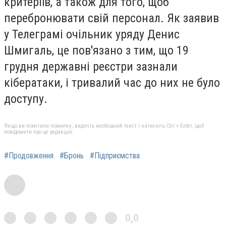
критеріїв, а також для того, щоб
перебронювати свій персонал. Як заявив
у Телеграмі очільник уряду Денис
Шмигаль, це пов'язано з тим, що 19
грудня державні реєстри зазнали
кібератаки, і тривалий час до них не було
доступу.
Якщо ви помітили помилку, виділіть необхідний текст і натисніть Ctrl + Enter, щоб
повідомити про це редакцію
#Продовження
#Бронь
#Підприємства
0,0