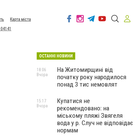
ть
Карта міста
 04141
ОСТАННІ НОВИНИ
На Житомирщині від
18:06
Вчора
початку року народилося
понад 3 тис немовлят
Купатися не
15:17
Вчора
рекомендовано: на
міському пляжі Звягеля
вода у р. Случ не відповідає
нормам