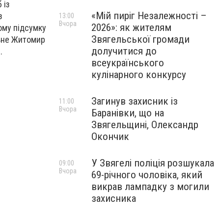
 із
«Мій пиріг Незалежності –
з
13:00
Вчора
2026»: як жителям
ому підсумку
Звягельської громади
ьне Житомир
долучитися до
.
всеукраїнського
кулінарного конкурсу
Загинув захисник із
11:00
Вчора
Баранівки, що на
Звягельщині, Олександр
Окончик
У Звягелі поліція розшукала
09:00
Вчора
69-річного чоловіка, який
викрав лампадку з могили
захисника