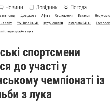
Новини
Довідник
Погода
а відповіді
Довідкова
Афіша
Оголошення
Вакансії
Нерухоміс
на сайті
YouTube 04141
Купуй онлайн
Instagram 04141
Facebook
ті із парастрільби з лука
ькі спортсмени
ся до участі у
нському чемпіонаті із
льби з лука