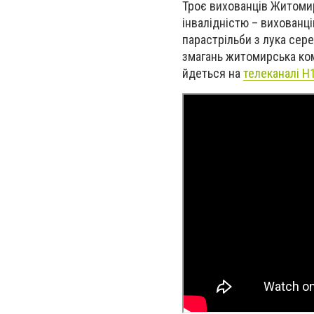
Троє вихованців Житомир
інвалідністю – вихованці
парастрільби з лука сер
змагань житомирська ком
йдеться на
телеканалі Н