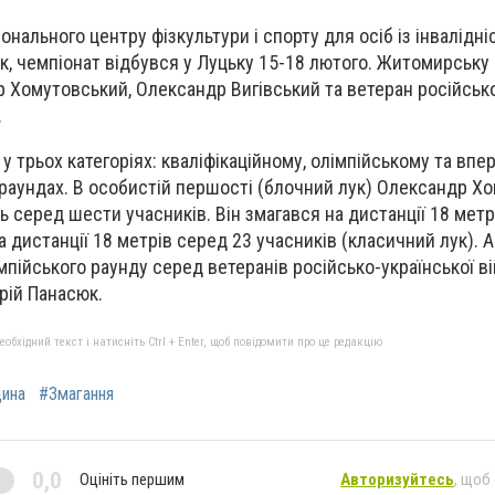
іонального центру фізкультури і спорту для осіб із інвалідн
к, чемпіонат відбувся у Луцьку 15-18 лютого. Житомирську
Хомутовський, Олександр Вигівський та ветеран російсько
.
 трьох категоріях: кваліфікаційному, олімпійському та впер
раундах. В особистій першості (блочний лук) Олександр Х
 серед шести учасників. Він змагався на дистанції 18 метр
а дистанції 18 метрів серед 23 учасників (класичний лук). 
імпійського раунду серед ветеранів російсько-української в
рій Панасюк.
бхідний текст і натисніть Ctrl + Enter, щоб повідомити про це редакцію
ина
#Змагання
0,0
Оцініть першим
Авторизуйтесь
, щоб