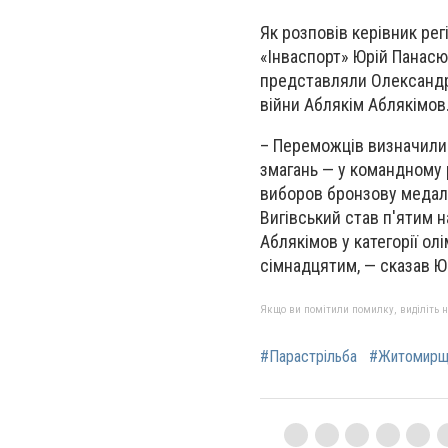
Як розповів керівник рег
«Інваспорт» Юрій Панасю
представляли Олександр 
війни Аблякім Аблякімов
– Переможців визначили у
змагань — у командному 
виборов бронзову медаль
Вигівський став п'ятим н
Аблякімов у категорії ол
сімнадцятим, — сказав Ю
Якщо ви помітили помилку, виділіть нео
#Парастрільба
#Житомирщ