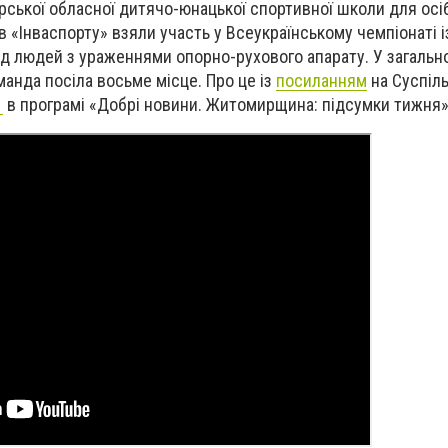
ської обласної дитячо-юнацької спортивної школи для осіб
в «Інваспорту» взяли участь у Всеукраїнському чемпіонаті і
ед людей з ураженнями опорно-рухового апарату. У загальн
анда посіла восьме місце. Про це із
посиланням
на Суспіл
1
в програмі «Добрі новини. Житомирщина: підсумки тижня»