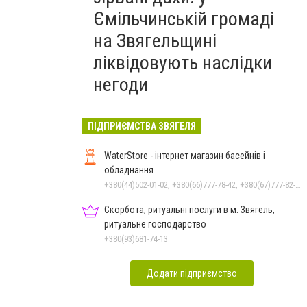
Ємільчинській громаді
на Звягельщині
ліквідовують наслідки
негоди
ПІДПРИЄМСТВА ЗВЯГЕЛЯ
WaterStore - інтернет магазин басейнів і
обладнання
+380(44)502-01-02, +380(66)777-78-42, +380(67)777-82-19, +380(67)890-80-80, +380(73)890-80-80, +380(44)502-01-03
Скорбота, ритуальні послуги в м. Звягель,
ритуальне господарство
+380(93)681-74-13
Додати підприємство