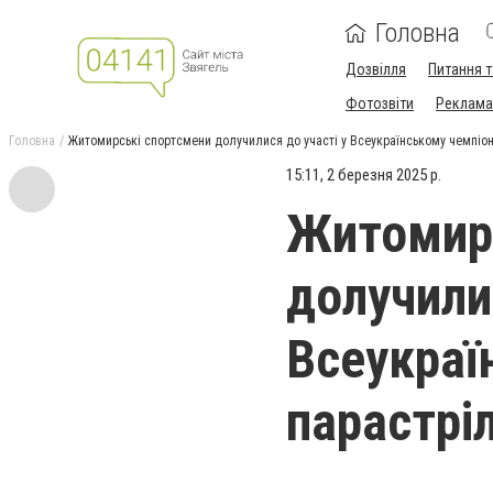
Головна
Дозвілля
Питання т
Фотозвіти
Реклама 
Головна
Житомирські спортсмени долучилися до участі у Всеукраїнському чемпіона
15:11, 2 березня 2025 р.
Житомирс
долучили
Всеукраї
парастрі