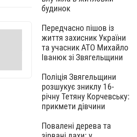
будинок
Передчасно пішов із
життя захисник України
та учасник АТО Михайло
Іванюк зі Звягельщини
Поліція Звягельщини
розшукує зниклу 16-
річну Тетяну Корчевську:
прикмети дівчини
Повалені дерева та
зірвані дахи: у