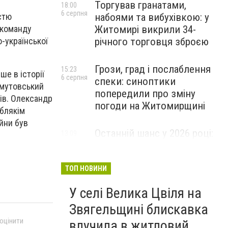
Торгував гранатами,
18:00
6 серпня
набоями та вибухівкою: у
істю
Житомирі викрили 34-
 команду
річного торговця зброєю
-української
Грози, град і послаблення
15:23
ше в історії
6 серпня
спеки: синоптики
омутовський
попередили про зміну
ів. Олександр
погоди на Житомирщині
Аблякім
ійни був
Останній шанс у 2026 році:
13:09
6 серпня
оголошено набір на
безплатний курс для
майбутніх водійок автобусів
ТОП НОВИНИ
У селі Велика Цвіля на
Звягельщині блискавка
 оцінити
влучила в житловий