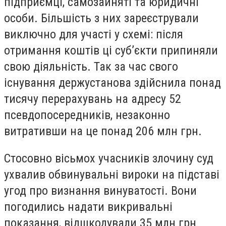
підприємці, самозайняті та юридичні
особи. Більшість з них зареєстрували
виключно для участі у схемі: після
отримання коштів ці суб’єкти припиняли
свою діяльність. Так за час свого
існування держустанова здійснила понад
тисячу перерахувань на адресу 52
псевдопосередників, незаконно
витративши на це понад 206 млн грн.
Стосовно вісьмох учасників злочину суд
ухвалив обвинувальні вироки на підставі
угод про визнання винуватості. Вони
погодились надати викривальні
показання, відшкодували 35 млн грн