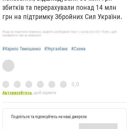
збитків та перерахували понад 14 млн
грн на підтримку Збройних Сил України.
Якщо ви помітили помилку, виділіть необхідний текст і натисніть Ctrl + Enter, щоб
повідомити про це редакцію
#Карило Тимошенко
#Укргазбанк
#Схема
0,0
Авторизуйтесь
, щоб оцінити
Поділіться та підписуйтесь на наші джерела