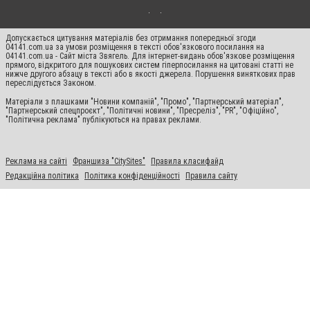
Допускається цитування матеріалів без отримання попередньої згоди
04141.com.ua за умови розміщення в тексті обов'язкового посилання на
04141.com.ua - Сайт міста Звягель. Для інтернет-видань обов'язкове розміщення
прямого, відкритого для пошукових систем гіперпосилання на цитовані статті не
нижче другого абзацу в тексті або в якості джерела. Порушення виняткових прав
переслідується Законом.
Матеріали з плашками "Новини компаній", "Промо", "Партнерський матеріал",
"Партнерський спецпроєкт", "Політичні новини", "Пресреліз", "PR", "Офіційно",
"Політична реклама" публікуються на правах реклами.
Реклама на сайті
Франшиза "CitySites"
Правила класифайд
Редакційна політика
Політика конфіденційності
Правила сайту