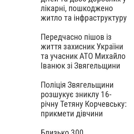
лікарні, пошкоджено
житло та інфраструктуру
Передчасно пішов із
життя захисник України
та учасник АТО Михайло
Іванюк зі Звягельщини
Поліція Звягельщини
розшукує зниклу 16-
річну Тетяну Корчевську:
прикмети дівчини
Близько 300