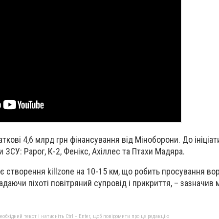
ткові 4,6 млрд грн фінансування від Міноборони. До ініціат
 ЗСУ: Рарог, К-2, Фенікс, Ахіллес та Птахи Мадяра.
є створення killzone на 10-15 км, що робить просування во
даючи піхоті повітряний супровід і прикриття, – зазначив м
бхідний текст і натисніть Ctrl + Enter, щоб повідомити про це редакцію