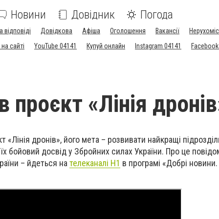
Новини
Довідник
Погода
а відповіді
Довідкова
Афіша
Оголошення
Вакансії
Нерухоміс
на сайті
YouTube 04141
Купуй онлайн
Instagram 04141
Facebook
в проєкт «Лінія дронів
кт «Лінія дронів», його мета – розвивати найкращі підрозді
їх бойовий досвід у Збройних силах України. Про це повід
раїни –
йдеться на
телеканалі Н1
в програмі «Добрі новини. 