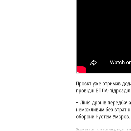
Проєкт уже отримав дода
провідні БПЛА-підрозділи
– Лінія дронів передбача
неможливим без втрат на
оборони Рустем Умєров.
Якщо ви помітили помилку, виділіть нео