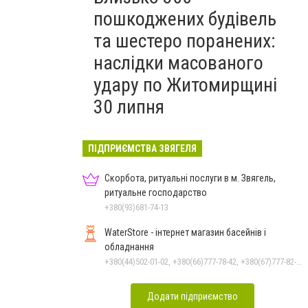
пошкоджених будівель
та шестеро поранених:
наслідки масованого
удару по Житомирщині
30 липня
ПІДПРИЄМСТВА ЗВЯГЕЛЯ
Скорбота, ритуальні послуги в м. Звягель,
ритуальне господарство
+380(93)681-74-13
WaterStore - інтернет магазин басейнів і
обладнання
+380(44)502-01-02, +380(66)777-78-42, +380(67)777-82-19, +380(67)890-80-80, +380(73)890-80-80, +380(44)502-01-03
Додати підприємство