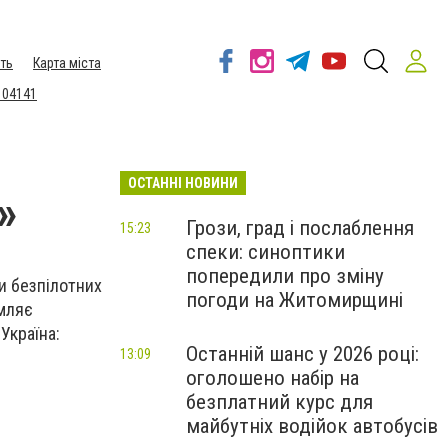
ть
Карта міста
 04141
ОСТАННІ НОВИНИ
»
Грози, град і послаблення
15:23
спеки: синоптики
попередили про зміну
ли безпілотних
погоди на Житомирщині
омляє
Україна:
Останній шанс у 2026 році:
13:09
оголошено набір на
безплатний курс для
майбутніх водійок автобусів