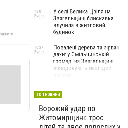
У селі Велика Цвіля на
13:01
Вчора
Звягельщині блискавка
влучила в житловий
будинок
 оцінити
Повалені дерева та зірвані
10:37
Вчора
дахи: у Ємільчинській
громаді на Звягельщині
ліквідовують наслідки
негоди
ТОП НОВИНИ
Ворожий удар по
Житомирщині: троє
дітей та двоє дорослих у