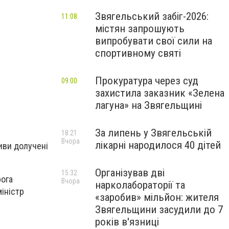
Звягельський забіг-2026:
11:08
містян запрошують
випробувати свої сили на
спортивному святі
Прокуратура через суд
09:00
захистила заказник «Зелена
лагуна» на Звягельщині
За липень у Звягельській
18:21
Вчора
лікарні народилося 40 дітей
иви долучені
Організував дві
15:32
рога
Вчора
нарколабораторії та
іністр
«заробив» мільйон: жителя
Звягельщини засудили до 7
років в'язниці