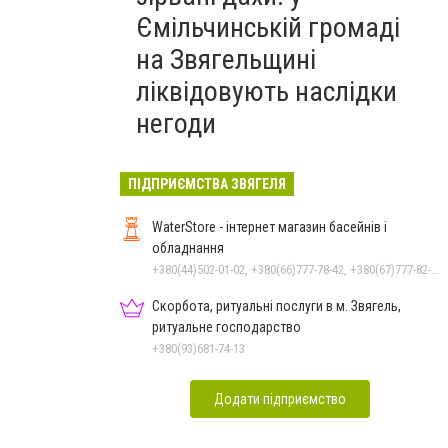
Ємільчинській громаді
на Звягельщині
ліквідовують наслідки
негоди
ПІДПРИЄМСТВА ЗВЯГЕЛЯ
WaterStore - інтернет магазин басейнів і
обладнання
+380(44)502-01-02, +380(66)777-78-42, +380(67)777-82-19, +380(67)890-80-80, +380(73)890-80-80, +380(44)502-01-03
Скорбота, ритуальні послуги в м. Звягель,
ритуальне господарство
+380(93)681-74-13
Додати підприємство