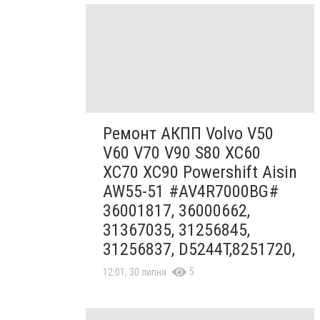
Ремонт АКПП Volvo V50
V60 V70 V90 S80 XC60
XC70 XC90 Powershift Aisin
AW55-51 #AV4R7000BG#
36001817, 36000662,
31367035, 31256845,
31256837, D5244T,8251720,
5
12:01, 30 липня