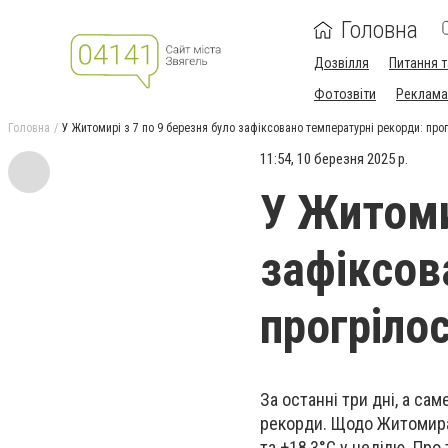
Головна
Дозвілля
Питання т
Фотозвіти
Реклама 
Головна
У Житомирі з 7 по 9 березня було зафіксовано температурні рекорди: прог
11:54, 10 березня 2025 р.
У Житоми
зафіксов
прогріло
За останні три дні, а сам
рекорди. Щодо Житомира, 
та +18,3°С у неділю. Про