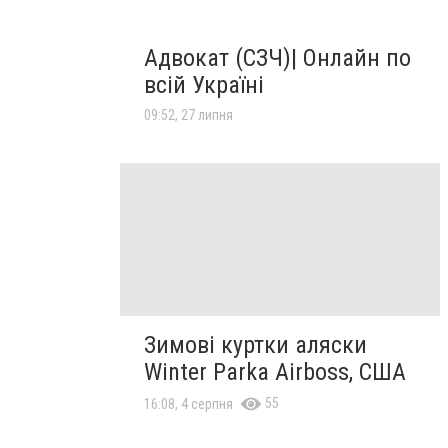
Адвокат (СЗЧ)| Онлайн по
всій Україні
09:52, 27 липня
Зимові куртки аляски
Winter Parka Airboss, США
55
16:08, 4 серпня