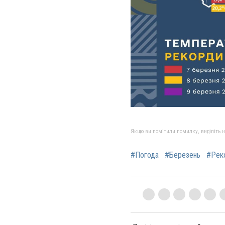
Якщо ви помітили помилку, виділіть нео
#Погода
#Березень
#Рек