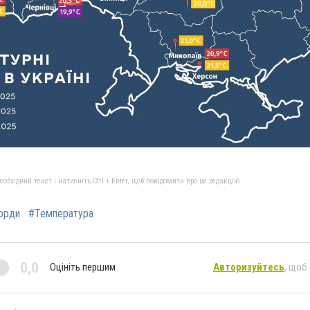
бхідний текст і натисніть Ctrl + Enter, щоб повідомити про це редакцію
орди
#Температура
0,0
Оцініть першим
Авторизуйтесь
, щоб