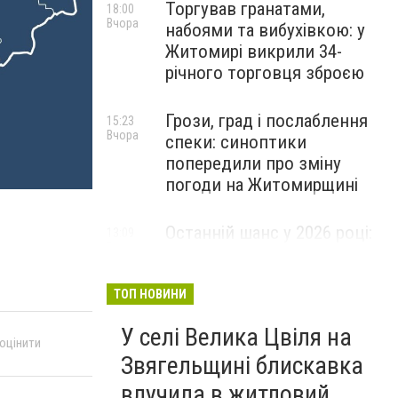
Торгував гранатами,
18:00
Вчора
набоями та вибухівкою: у
Житомирі викрили 34-
річного торговця зброєю
Грози, град і послаблення
15:23
Вчора
спеки: синоптики
попередили про зміну
погоди на Житомирщині
Останній шанс у 2026 році:
13:09
Вчора
оголошено набір на
безплатний курс для
майбутніх водійок автобусів
ТОП НОВИНИ
У селі Велика Цвіля на
 оцінити
Звягельщині блискавка
влучила в житловий