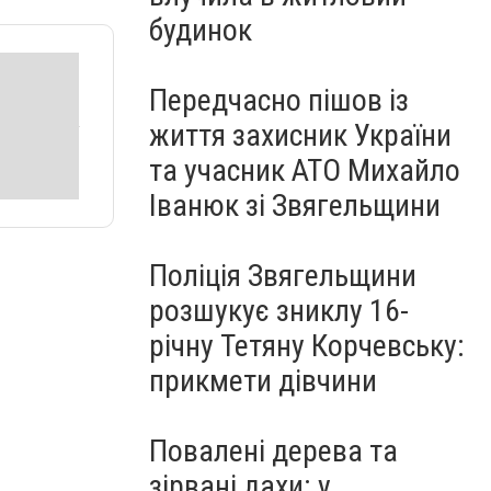
будинок
Передчасно пішов із
життя захисник України
та учасник АТО Михайло
Іванюк зі Звягельщини
Поліція Звягельщини
розшукує зниклу 16-
річну Тетяну Корчевську:
прикмети дівчини
Повалені дерева та
зірвані дахи: у