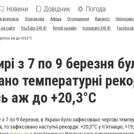
Новини
Довідник
Погода
а відповіді
Довідкова
Афіша
Оголошення
Вакансії
Нерухоміс
на сайті
YouTube 04141
Купуй онлайн
Instagram 04141
Facebook
рілось аж до +20,3°С
рі з 7 по 9 березня бу
ано температурні реко
сь аж до +20,3°С
е з 7 по 9 березня, в Україні було зафіксовано чергові темпе
то зафіксовано наступні рекорди: +20,3°С у п'ятницю, +19,
 таке
йдеться
у повідомленні Українського гідрометеорологі