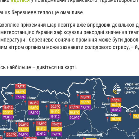
раннє березневе тепло ще оманливе.
захоплює приземний шар повітря вже впродовж декількох д
 метеостанціях України зафіксували рекордні значення темп
емператури і березневе сонячне проміння може бути довол
ним вітром організм може зазнавати холодового стресу, – й
ось найбільше
– дивіться на карті.