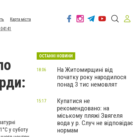
ть
Карта міста
 04141
ОСТАННІ НОВИНИ
ло
На Житомирщині від
18:06
початку року народилося
рди:
понад 3 тис немовлят
Купатися не
15:17
рекомендовано: на
міському пляжі Звягеля
ратурні
вода у р. Случ не відповідає
1°С у суботу
нормам
чного центру.