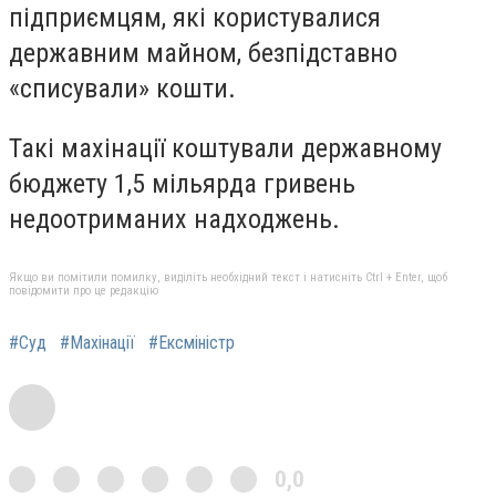
підприємцям, які користувалися
державним майном, безпідставно
«списували» кошти.
Такі махінації коштували державному
бюджету 1,5 мільярда гривень
недоотриманих надходжень.
Якщо ви помітили помилку, виділіть необхідний текст і натисніть Ctrl + Enter, щоб
повідомити про це редакцію
#Суд
#Махінації
#Ексміністр
0,0