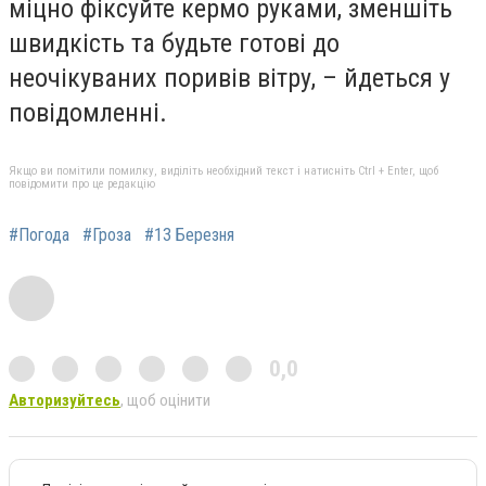
міцно фіксуйте кермо руками, зменшіть
швидкість та будьте готові до
неочікуваних поривів вітру, – йдеться у
повідомленні.
Якщо ви помітили помилку, виділіть необхідний текст і натисніть Ctrl + Enter, щоб
повідомити про це редакцію
#Погода
#Гроза
#13 Березня
0,0
Авторизуйтесь
, щоб оцінити