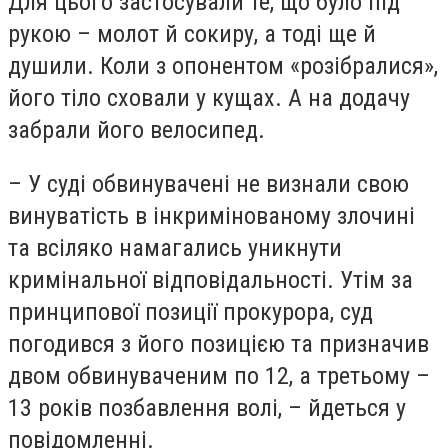
Для цього застосували те, що було під
рукою – молот й сокиру, а тоді ще й
душили. Коли з опонентом «розібралися»,
його тіло сховали у кущах. А на додачу
забрали його велосипед.
– У суді обвинувачені не визнали свою
винуватість в інкримінованому злочині
та всіляко намагались уникнути
кримінальної відповідальності. Утім за
принципової позиції прокурора, суд
погодився з його позицією та призначив
двом обвинуваченим по 12, а третьому –
13 років позбавлення волі, – йдеться у
повідомленні.