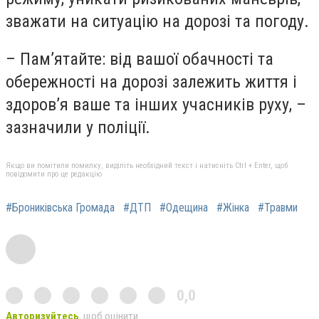
зважати на ситуацію на дорозі та погоду.
– Пам’ятайте: від вашої обачності та
обережності на дорозі залежить життя і
здоров’я ваше та інших учасників руху, –
зазначили у поліції.
Якщо ви помітили помилку, виділіть необхідний текст і натисніть Ctrl + Enter, щоб
повідомити про це редакцію
#Брониківська Громада
#ДТП
#Одещина
#Жінка
#Травми
0,0
Авторизуйтесь
, щоб оцінити