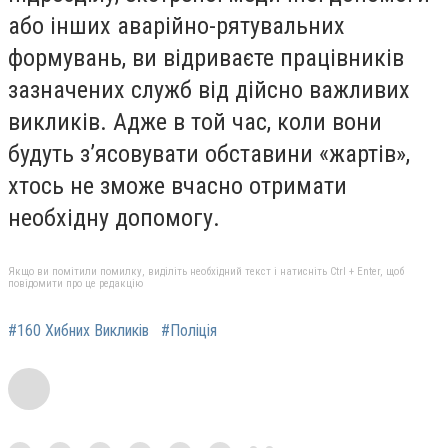
або інших аварійно-рятувальних
формувань, ви відриваєте працівників
зазначених служб від дійсно важливих
викликів. Адже в той час, коли вони
будуть з’ясовувати обставини «жартів»,
хтось не зможе вчасно отримати
необхідну допомогу.
Якщо ви помітили помилку, виділіть необхідний текст і натисніть Ctrl + Enter, щоб
повідомити про це редакцію
#160 Хибних Викликів
#Поліція