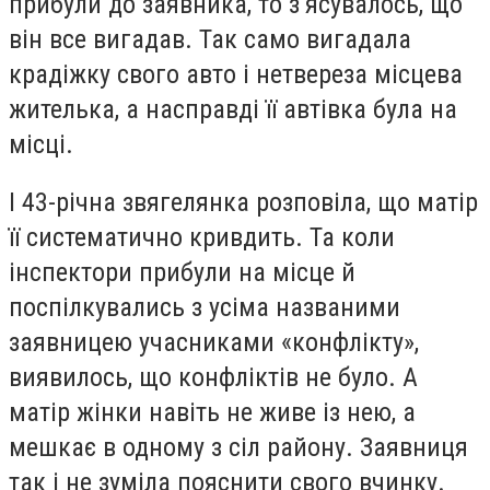
прибули до заявника, то з’ясувалось, що
він все вигадав. Так само вигадала
крадіжку свого авто і нетвереза місцева
жителька, а насправді її автівка була на
місці.
І 43-річна звягелянка розповіла, що матір
її систематично кривдить. Та коли
інспектори прибули на місце й
поспілкувались з усіма названими
заявницею учасниками «конфлікту»,
виявилось, що конфліктів не було. А
матір жінки навіть не живе із нею, а
мешкає в одному з сіл району. Заявниця
так і не зуміла пояснити свого вчинку.