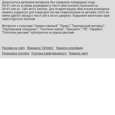
Допускається цитування матеріалів без отримання попередньої згоди
04141.com.ua за умови розміщення в тексті обов'язкового посилання на
04141.com.ua - Сайт міста Звягель. Для інтернет-видань обов'язкове розміщення
прямого, відкритого для пошукових систем гіперпосилання на цитовані статті не
нижче другого абзацу в тексті або в якості джерела. Порушення виняткових прав
переслідується Законом.
Матеріали з плашками "Новини компаній", "Промо", "Партнерський матеріал",
"Партнерський спецпроєкт", "Політичні новини", "Пресреліз", "PR", "Офіційно",
"Політична реклама" публікуються на правах реклами.
Реклама на сайті
Франшиза "CitySites"
Правила класифайд
Редакційна політика
Політика конфіденційності
Правила сайту