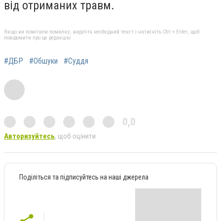
від отриманих травм.
Якщо ви помітили помилку, виділіть необхідний текст і натисніть Ctrl + Enter, щоб
повідомити про це редакцію
#ДБР
#Обшуки
#Суддя
0,0
Авторизуйтесь
, щоб оцінити
Поділіться та підписуйтесь на наші джерела