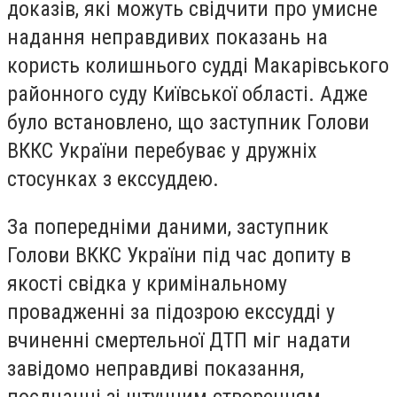
доказів, які можуть свідчити про умисне
надання неправдивих показань на
користь колишнього судді Макарівського
районного суду Київської області. Адже
було встановлено, що заступник Голови
ВККС України перебуває у дружніх
стосунках з екссуддею.
За попередніми даними, заступник
Голови ВККС України під час допиту в
якості свідка у кримінальному
провадженні за підозрою екссудді у
вчиненні смертельної ДТП міг надати
завідомо неправдиві показання,
поєднанні зі штучним створенням