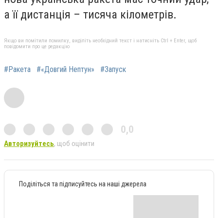
а її дистанція – тисяча кілометрів.
Якщо ви помітили помилку, виділіть необхідний текст і натисніть Ctrl + Enter, щоб
повідомити про це редакцію
#Ракета
#«Довгий Нептун»
#Запуск
0,0
Авторизуйтесь
, щоб оцінити
Поділіться та підписуйтесь на наші джерела