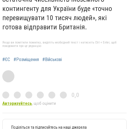
контингенту для України буде «точно
перевищувати 10 тисяч людей», які
готова відправити Британія.
Якщо ви помітили помилку, виділіть необхідний текст і натисніть Ctrl + Enter, щоб
повідомити про це редакцію
#ЄС
#Розміщення
#Військові
0,0
Авторизуйтесь
, щоб оцінити
Поділіться та підписуйтесь на наші джерела