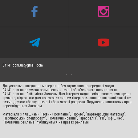
04141.com.ua@gmail.com
Допускається цитування матеріалів без отримання попередньої згоди
04141.com.ua за умови розміщення в тексті обов'язкового посилання на
04141.com.ua - Сайт міста Звягель. Для інтернет-видань обов'язкове розміщення
прямого, відкритого для пошукових систем гіперпосилання на цитовані статті не
нижче другого абзацу в тексті або в якості джерела. Порушення виняткових прав
переслідується Законом.
Матеріали з плашками "Новини компаній", "Промо", "Партнерський матеріал",
"Партнерський спецпроєкт", "Політичні новини", "Пресреліз", "PR", "Офіційно",
"Політична реклама" публікуються на правах реклами.