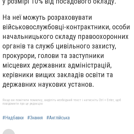
у розмірі 10% від посадового окладу.
На неї можуть розраховувати
військовослужбовці-контрактники, особи
начальницького складу правоохоронних
органів та служб цивільного захисту,
прокурори, голови та заступники
місцевих державних адміністрацій,
керівники вищих закладів освіти та
державних наукових установ.
Якщо ви помітили помилку, виділіть необхідний текст і натисніть Ctrl + Enter, щоб
повідомити про це редакцію
#Надбавки
#Знання
#Англійська