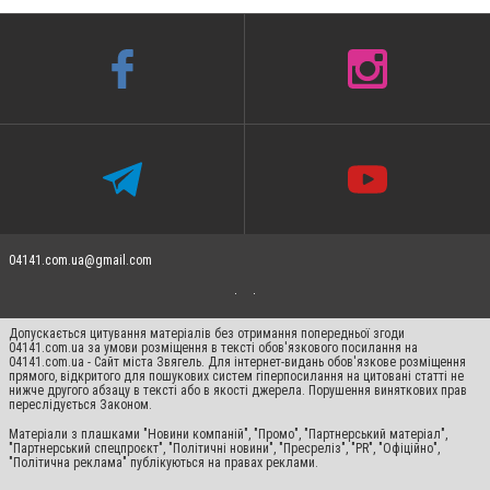
04141.com.ua@gmail.com
Допускається цитування матеріалів без отримання попередньої згоди
04141.com.ua за умови розміщення в тексті обов'язкового посилання на
04141.com.ua - Сайт міста Звягель. Для інтернет-видань обов'язкове розміщення
прямого, відкритого для пошукових систем гіперпосилання на цитовані статті не
нижче другого абзацу в тексті або в якості джерела. Порушення виняткових прав
переслідується Законом.
Матеріали з плашками "Новини компаній", "Промо", "Партнерський матеріал",
"Партнерський спецпроєкт", "Політичні новини", "Пресреліз", "PR", "Офіційно",
"Політична реклама" публікуються на правах реклами.