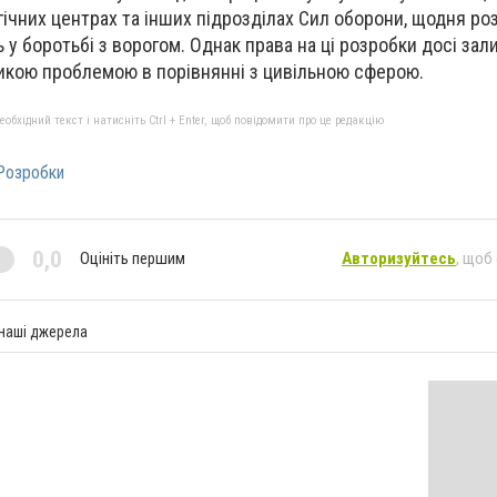
гічних центрах та інших підрозділах Сил оборони, щодня р
 у боротьбі з ворогом. Однак права на ці розробки досі за
икою проблемою в порівнянні з цивільною сферою.
бхідний текст і натисніть Ctrl + Enter, щоб повідомити про це редакцію
Розробки
0,0
Оцініть першим
Авторизуйтесь
, щоб
 наші джерела