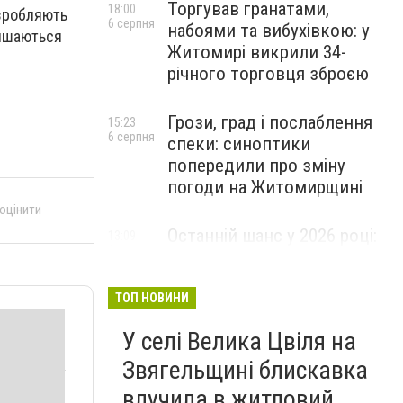
Торгував гранатами,
18:00
озробляють
6 серпня
набоями та вибухівкою: у
лишаються
Житомирі викрили 34-
річного торговця зброєю
Грози, град і послаблення
15:23
6 серпня
спеки: синоптики
попередили про зміну
погоди на Житомирщині
 оцінити
Останній шанс у 2026 році:
13:09
6 серпня
оголошено набір на
безплатний курс для
майбутніх водійок автобусів
ТОП НОВИНИ
У селі Велика Цвіля на
Звягельщині блискавка
влучила в житловий