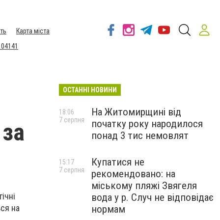
ть
Карта міста
 04141
ОСТАННІ НОВИНИ
На Житомирщині від
18:06
7 серпня
початку року народилося
 за
понад 3 тис немовлят
Купатися не
15:17
7 серпня
рекомендовано: на
міському пляжі Звягеля
ічні
вода у р. Случ не відповідає
ься на
нормам