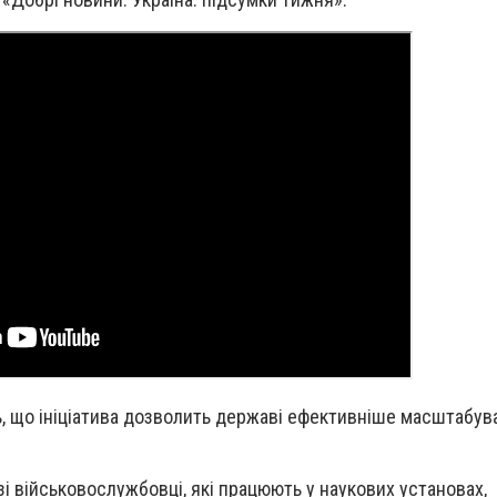
, що ініціатива дозволить державі ефективніше масштабув
зі військовослужбовці, які працюють у наукових установах,