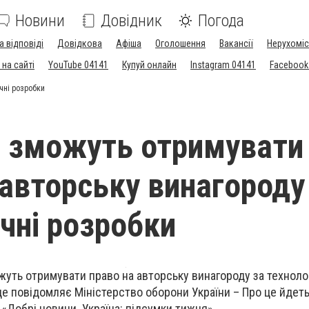
Новини
Довідник
Погода
а відповіді
Довідкова
Афіша
Оголошення
Вакансії
Нерухоміс
на сайті
YouTube 04141
Купуй онлайн
Instagram 04141
Facebook
чні розробки
і зможуть отримувати
 авторську винагороду
ічні розробки
уть отримувати право на авторську винагороду за технолог
 це повідомляє Міністерство оборони України – Про це йдет
 «Добрі новини. Україна: підсумки тижня».