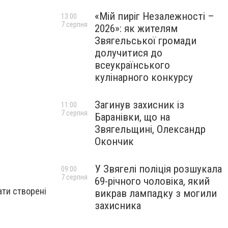
«Мій пиріг Незалежності –
13:00
7 серпня
2026»: як жителям
Звягельської громади
долучитися до
всеукраїнського
кулінарного конкурсу
Загинув захисник із
11:00
7 серпня
Баранівки, що на
Звягельщині, Олександр
Окончик
У Звягелі поліція розшукала
09:00
7 серпня
69-річного чоловіка, який
ати створені
викрав лампадку з могили
захисника