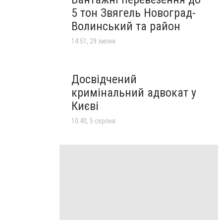
5 тон Звягель Новоград-
Волинський та район
14:51, 29 липня
Досвідчений
кримінальний адвокат у
Києві
10:40, 5 серпня