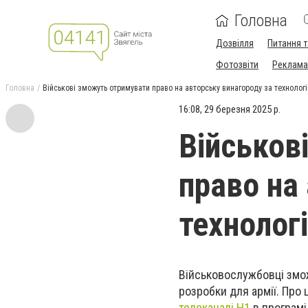
Головна
Дозвілля
Питання т
Фотозвіти
Реклама 
Головна
Військові зможуть отримувати право на авторську винагороду за технологі
16:08, 29 березня 2025 р.
Військов
право на
технолог
Військовослужбовці змож
розробки для армії. Про
телеканалі Н1
в програмі