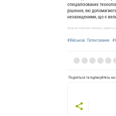
спеціалізованих техноло
рішення, які допомагають
незахищеними, що є вел
Якщо ви помітили помилку, виділіть нео
#Військові. Патентування
#
Поділіться та підписуйтесь на