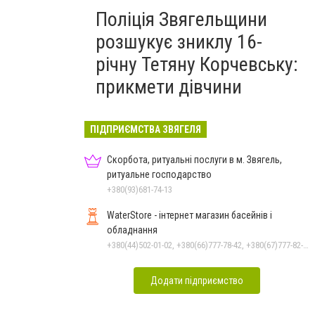
Поліція Звягельщини
розшукує зниклу 16-
річну Тетяну Корчевську:
прикмети дівчини
ПІДПРИЄМСТВА ЗВЯГЕЛЯ
Скорбота, ритуальні послуги в м. Звягель,
ритуальне господарство
+380(93)681-74-13
WaterStore - інтернет магазин басейнів і
обладнання
+380(44)502-01-02, +380(66)777-78-42, +380(67)777-82-19, +380(67)890-80-80, +380(73)890-80-80, +380(44)502-01-03
Додати підприємство