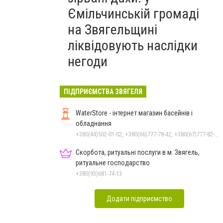
Ємільчинській громаді
на Звягельщині
ліквідовують наслідки
негоди
ПІДПРИЄМСТВА ЗВЯГЕЛЯ
WaterStore - інтернет магазин басейнів і
обладнання
+380(44)502-01-02, +380(66)777-78-42, +380(67)777-82-19, +380(67)890-80-80, +380(73)890-80-80, +380(44)502-01-03
Скорбота, ритуальні послуги в м. Звягель,
ритуальне господарство
+380(93)681-74-13
Додати підприємство