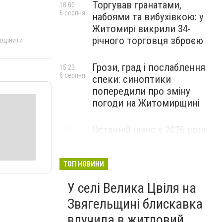
Торгував гранатами,
18:00
6 серпня
набоями та вибухівкою: у
Житомирі викрили 34-
річного торговця зброєю
 оцінити
Грози, град і послаблення
15:23
6 серпня
спеки: синоптики
попередили про зміну
погоди на Житомирщині
Останній шанс у 2026 році:
13:09
6 серпня
оголошено набір на
безплатний курс для
майбутніх водійок автобусів
ТОП НОВИНИ
У селі Велика Цвіля на
Звягельщині блискавка
влучила в житловий