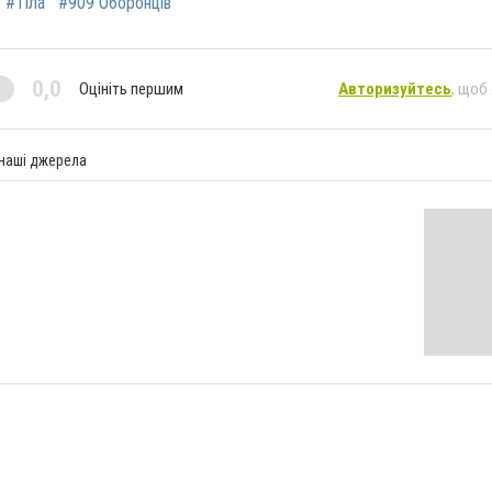
#Тіла
#909 Оборонців
0,0
Оцініть першим
Авторизуйтесь
, щоб
 наші джерела