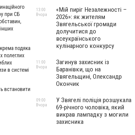
динаційного
«Мій пиріг Незалежності –
13:00
ру при СБ
Вчора
2026»: як жителям
обставин,
Звягельської громади
 інших
долучитися до
всеукраїнського
кулінарного конкурсу
Окрема подяка
х полеглих
Загинув захисник із
гиблих
11:00
Вчора
Баранівки, що на
зи в системі
Звягельщині, Олександр
Окончик
ть встановити
У Звягелі поліція розшукала
09:00
Вчора
69-річного чоловіка, який
викрав лампадку з могили
захисника