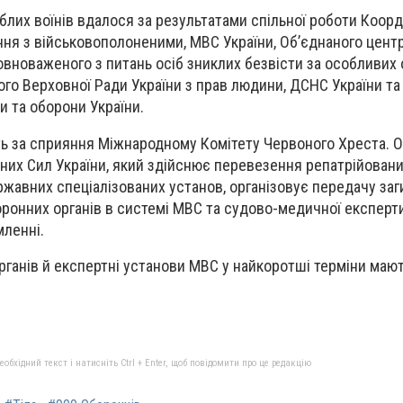
иблих воїнів вдалося за результатами спільної роботи Коор
ня з військовополоненими, МВС України, Об’єднаного цент
повноваженого з питань осіб зниклих безвісти за особливих 
го Верховної Ради України з прав людини, ДСНС України та
и та оборони України.
ь за сприяння Міжнародному Комітету Червоного Хреста. 
их Сил України, який здійснює перевезення репатрійовани
ржавних спеціалізованих установ, організовує передачу за
онних органів в системі МВС та судово-медичної експерти
мленні.
рганів й експертні установи МВС у найкоротші терміни маю
бхідний текст і натисніть Ctrl + Enter, щоб повідомити про це редакцію