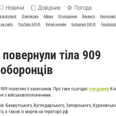
Новини
Довідник
Погода
а відповіді
Довідкова
Афіша
Оголошення
Вакансії
Нерухоміс
на сайті
YouTube 04141
Купуй онлайн
Instagram 04141
Facebook
 повернули тіла 909
 оборонців
 909 полеглих її захисників. Про таке сьогодні
повідомив
Коо
ня з військовополоненими.
ків: Бахмутського, Вугледарського, Запорізького, Курахівськ
, а також із моргів на території рф.