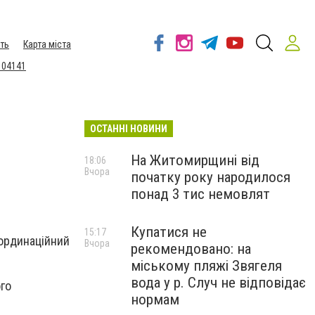
ть
Карта міста
 04141
ОСТАННІ НОВИНИ
На Житомирщині від
18:06
Вчора
початку року народилося
понад 3 тис немовлят
Купатися не
15:17
рдинаційний
Вчора
рекомендовано: на
міському пляжі Звягеля
вода у р. Случ не відповідає
ого
нормам