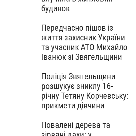
будинок
Передчасно пішов із
життя захисник України
та учасник АТО Михайло
Іванюк зі Звягельщини
Поліція Звягельщини
розшукує зниклу 16-
річну Тетяну Корчевську:
прикмети дівчини
Повалені дерева та
зірвані дахи: у