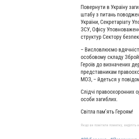
Повернути в Україну заг
штабу з питань поводжен
України, Секретаріату У
ЗСУ, Офісу Уповноважено
структур Сектору безпек
– Висловлюємо вдячніст
особовому складу Збройн
Героїв до визначених де
представникам правоохор
МОЗ, – йдеться у повідо
Слідчі правоохоронних о
особи загиблих.
Світла пам'ять Героям!
Якщо ви помітили помилку, виділіть нео