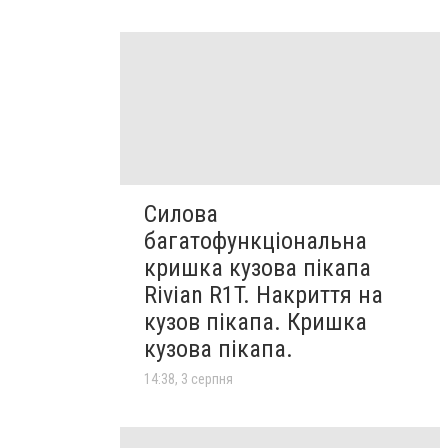
Силова
багатофункціональна
кришка кузова пікапа
Rivian R1T. Накриття на
кузов пікапа. Кришка
кузова пікапа.
14:38, 3 серпня