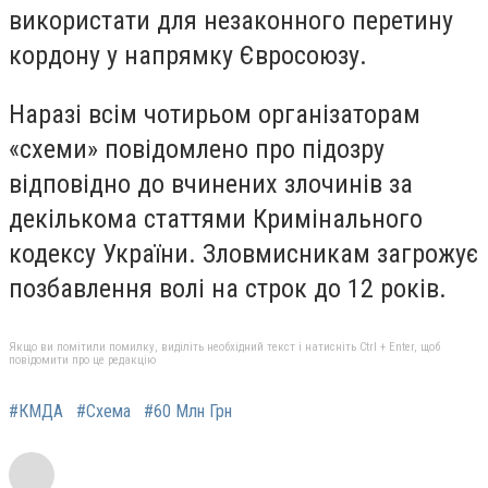
використати для незаконного перетину
кордону у напрямку Євросоюзу.
Наразі всім чотирьом організаторам
«схеми» повідомлено про підозру
відповідно до вчинених злочинів за
декількома статтями Кримінального
кодексу України. Зловмисникам загрожує
позбавлення волі на строк до 12 років.
Якщо ви помітили помилку, виділіть необхідний текст і натисніть Ctrl + Enter, щоб
повідомити про це редакцію
#КМДА
#Схема
#60 Млн Грн