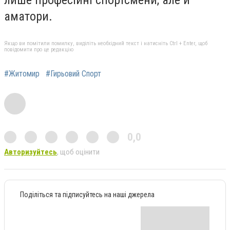
аматори.
Якщо ви помітили помилку, виділіть необхідний текст і натисніть Ctrl + Enter, щоб
повідомити про це редакцію
#Житомир
#Гирьовий Спорт
0,0
Авторизуйтесь
, щоб оцінити
Поділіться та підписуйтесь на наші джерела